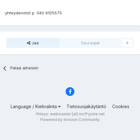
yhteydenotot p. 040 9105575
Jaa
Seuraajat
0
Palaa aiheisiin
Language / Kielivalinta
Tietosuojakäytäntö
Cookies
Yhteys: webmaster [at] mcff piste net
Powered by Invision Community