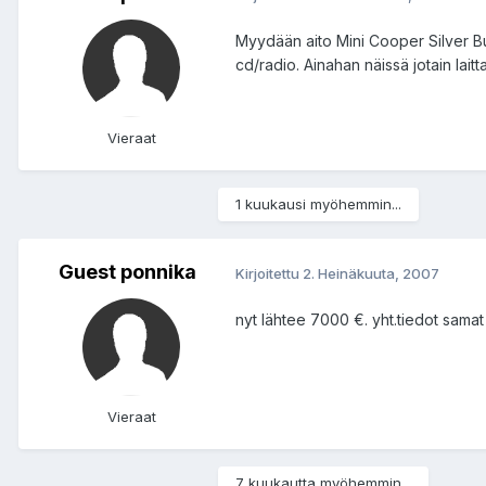
Myydään aito Mini Cooper Silver Bull
cd/radio. Ainahan näissä jotain lait
Vieraat
1 kuukausi myöhemmin...
Guest ponnika
Kirjoitettu
2. Heinäkuuta, 2007
nyt lähtee 7000 €. yht.tiedot samat
Vieraat
7 kuukautta myöhemmin...