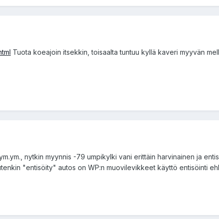
html
Tuota koeajoin itsekkin, toisaalta tuntuu kyllä kaveri myyvän melko
a ym.ym., nytkin myynnis -79 umpikylki vani erittäin harvinainen ja ent
utenkin "entisöity" autos on WP:n muovilevikkeet käyttö entisöinti 