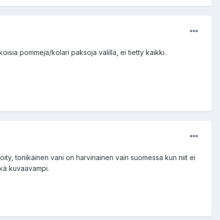
isia pommeja/kolari paksoja välillä, ei tietty kaikki..
isöity, tonikäinen vani on harvinainen vain suomessa kun niit ei
ehkä kuvaavampi.