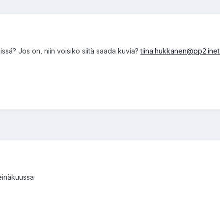
ssä? Jos on, niin voisiko siitä saada kuvia?
tiina.hukkanen@pp2.inet.
einäkuussa