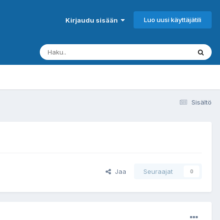
Luo uusi käyttäjätili
Kirjaudu sisään
Sisältö
Jaa
Seuraajat
0