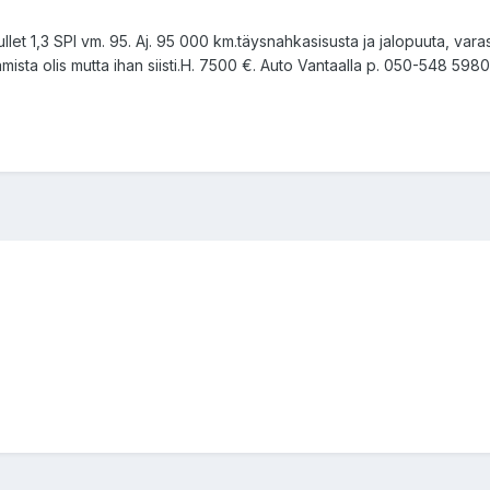
et 1,3 SPI vm. 95. Aj. 95 000 km.täysnahkasisusta ja jalopuuta, varash
tamista olis mutta ihan siisti.H. 7500 €. Auto Vantaalla p. 050-548 5980