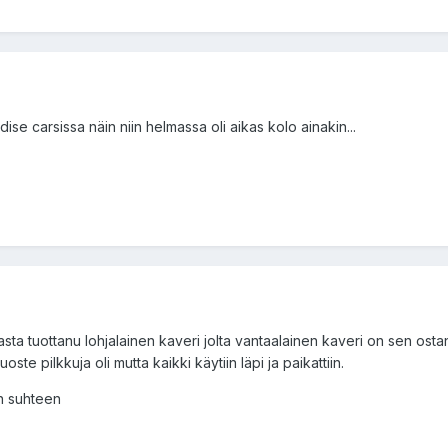
e carsissa näin niin helmassa oli aikas kolo ainakin...
a tuottanu lohjalainen kaveri jolta vantaalainen kaveri on sen ostan
ste pilkkuja oli mutta kaikki käytiin läpi ja paikattiin.
än suhteen