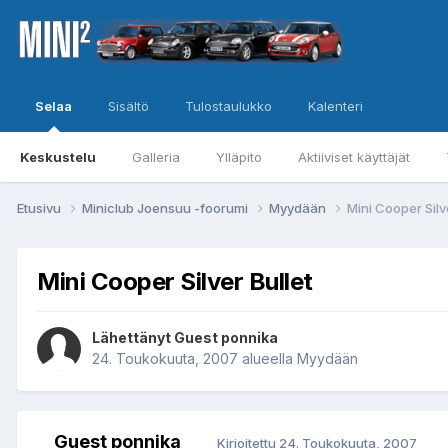
Selaa
Sisältö
Tulostaulukko
Kalenteri
Keskustelu
Galleria
Ylläpito
Aktiiviset käyttäjät
Etusivu
Miniclub Joensuu -foorumi
Myydään
Mini Cooper Silv
Mini Cooper Silver Bullet
Lähettänyt Guest ponnika
24. Toukokuuta, 2007
alueella
Myydään
Guest ponnika
Kirjoitettu
24. Toukokuuta, 2007