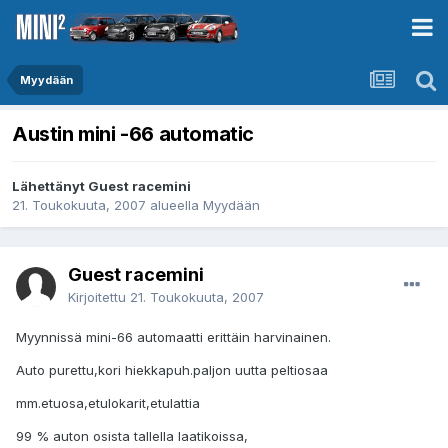
Myydään
Austin mini -66 automatic
Lähettänyt Guest racemini
21. Toukokuuta, 2007
alueella
Myydään
Guest racemini
Kirjoitettu
21. Toukokuuta, 2007
Myynnissä mini-66 automaatti erittäin harvinainen.
Auto purettu,kori hiekkapuh.paljon uutta peltiosaa
mm.etuosa,etulokarit,etulattia
99 % auton osista tallella laatikoissa,