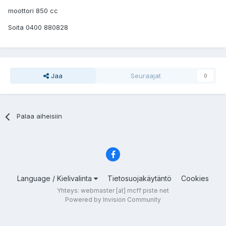
moottori 850 cc
Soita 0400 880828
Jaa
Seuraajat
0
Palaa aiheisiin
Language / Kielivalinta
Tietosuojakäytäntö
Cookies
Yhteys: webmaster [at] mcff piste net
Powered by Invision Community