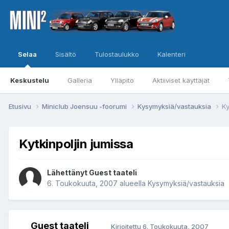
Selaa
Sisältö
Tulostaulukko
Kalenteri
Keskustelu
Galleria
Ylläpito
Aktiiviset käyttäjät
Etusivu
Miniclub Joensuu -foorumi
Kysymyksiä/vastauksia
Ky
Kytkinpoljin jumissa
Lähettänyt Guest taateli
6. Toukokuuta, 2007
alueella
Kysymyksiä/vastauksia
Guest taateli
Kirjoitettu
6. Toukokuuta, 2007