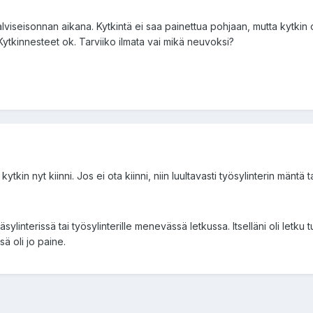
 talviseisonnan aikana. Kytkintä ei saa painettua pohjaan, mutta kytk
ytkinnesteet ok. Tarviiko ilmata vai mikä neuvoksi?
tkin nyt kiinni. Jos ei ota kiinni, niin luultavasti työsylinterin mäntä t
ääsylinterissä tai työsylinterille menevässä letkussa. Itselläni oli letku 
sä oli jo paine.