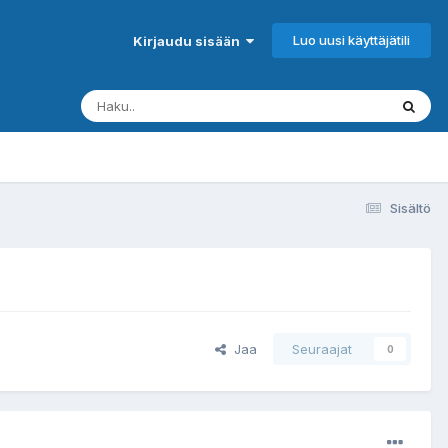
Luo uusi käyttäjätili
Kirjaudu sisään
Sisältö
Jaa
Seuraajat
0