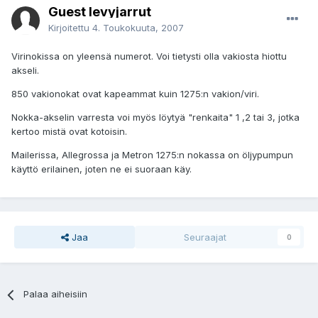
Guest levyjarrut
Kirjoitettu
4. Toukokuuta, 2007
Virinokissa on yleensä numerot. Voi tietysti olla vakiosta hiottu
akseli.
850 vakionokat ovat kapeammat kuin 1275:n vakion/viri.
Nokka-akselin varresta voi myös löytyä "renkaita" 1 ,2 tai 3, jotka
kertoo mistä ovat kotoisin.
Mailerissa, Allegrossa ja Metron 1275:n nokassa on öljypumpun
käyttö erilainen, joten ne ei suoraan käy.
Jaa
Seuraajat
0
Palaa aiheisiin