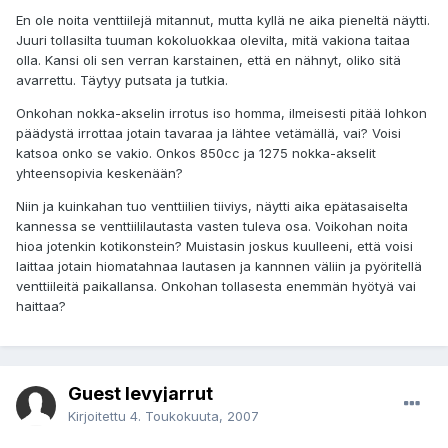
En ole noita venttiilejä mitannut, mutta kyllä ne aika pieneltä näytti.
Juuri tollasilta tuuman kokoluokkaa olevilta, mitä vakiona taitaa
olla. Kansi oli sen verran karstainen, että en nähnyt, oliko sitä
avarrettu. Täytyy putsata ja tutkia.
Onkohan nokka-akselin irrotus iso homma, ilmeisesti pitää lohkon
päädystä irrottaa jotain tavaraa ja lähtee vetämällä, vai? Voisi
katsoa onko se vakio. Onkos 850cc ja 1275 nokka-akselit
yhteensopivia keskenään?
Niin ja kuinkahan tuo venttiilien tiiviys, näytti aika epätasaiselta
kannessa se venttiililautasta vasten tuleva osa. Voikohan noita
hioa jotenkin kotikonstein? Muistasin joskus kuulleeni, että voisi
laittaa jotain hiomatahnaa lautasen ja kannnen väliin ja pyöritellä
venttiileitä paikallansa. Onkohan tollasesta enemmän hyötyä vai
haittaa?
Guest levyjarrut
Kirjoitettu
4. Toukokuuta, 2007