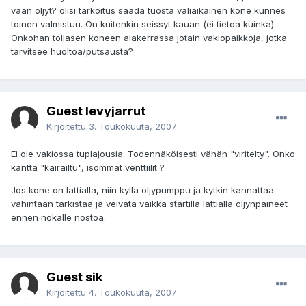
vaan öljyt? olisi tarkoitus saada tuosta väliaikainen kone kunnes
toinen valmistuu. On kuitenkin seissyt kauan (ei tietoa kuinka).
Onkohan tollasen koneen alakerrassa jotain vakiopaikkoja, jotka
tarvitsee huoltoa/putsausta?
Guest levyjarrut
Kirjoitettu
3. Toukokuuta, 2007
Ei ole vakiossa tuplajousia. Todennäköisesti vähän "viritelty". Onko
kantta "kairailtu", isommat venttiilit ?
Jos kone on lattialla, niin kyllä öljypumppu ja kytkin kannattaa
vähintään tarkistaa ja veivata vaikka startilla lattialla öljynpaineet
ennen nokalle nostoa.
Guest sik
Kirjoitettu
4. Toukokuuta, 2007