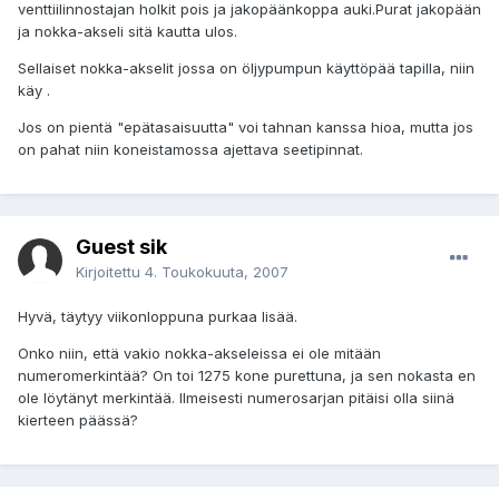
venttiilinnostajan holkit pois ja jakopäänkoppa auki.Purat jakopään
ja nokka-akseli sitä kautta ulos.
Sellaiset nokka-akselit jossa on öljypumpun käyttöpää tapilla, niin
käy .
Jos on pientä "epätasaisuutta" voi tahnan kanssa hioa, mutta jos
on pahat niin koneistamossa ajettava seetipinnat.
Guest sik
Kirjoitettu
4. Toukokuuta, 2007
Hyvä, täytyy viikonloppuna purkaa lisää.
Onko niin, että vakio nokka-akseleissa ei ole mitään
numeromerkintää? On toi 1275 kone purettuna, ja sen nokasta en
ole löytänyt merkintää. Ilmeisesti numerosarjan pitäisi olla siinä
kierteen päässä?