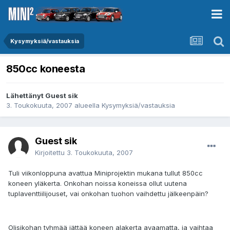
Kysymyksiä/vastauksia
850cc koneesta
Lähettänyt Guest sik
3. Toukokuuta, 2007
alueella
Kysymyksiä/vastauksia
Guest sik
Kirjoitettu
3. Toukokuuta, 2007
Tuli viikonloppuna avattua Miniprojektin mukana tullut 850cc
koneen yläkerta. Onkohan noissa koneissa ollut uutena
tuplaventtiilijouset, vai onkohan tuohon vaihdettu jälkeenpäin?
Olisikohan tyhmää jättää koneen alakerta avaamatta, ja vaihtaa