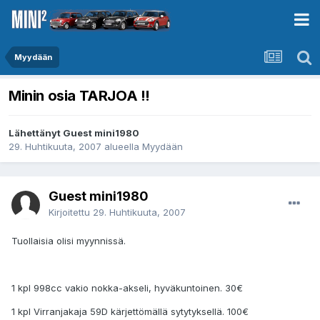
Myydään
Minin osia TARJOA !!
Lähettänyt Guest mini1980
29. Huhtikuuta, 2007
alueella
Myydään
Guest mini1980
Kirjoitettu
29. Huhtikuuta, 2007
Tuollaisia olisi myynnissä.
1 kpl 998cc vakio nokka-akseli, hyväkuntoinen. 30€
1 kpl Virranjakaja 59D kärjettömällä sytytyksellä. 100€