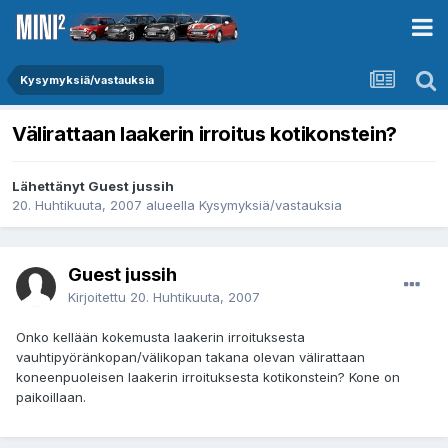
Kysymyksiä/vastauksia
Välirattaan laakerin irroitus kotikonstein?
Lähettänyt Guest jussih
20. Huhtikuuta, 2007
alueella
Kysymyksiä/vastauksia
Guest jussih
Kirjoitettu
20. Huhtikuuta, 2007
Onko kellään kokemusta laakerin irroituksesta
vauhtipyöränkopan/välikopan takana olevan välirattaan
koneenpuoleisen laakerin irroituksesta kotikonstein? Kone on
paikoillaan.