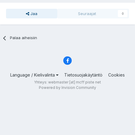
Jaa
Seuraajat
0
Palaa aiheisiin
Language / Kielivalinta
Tietosuojakäytäntö
Cookies
Yhteys: webmaster [at] mcff piste net
Powered by Invision Community