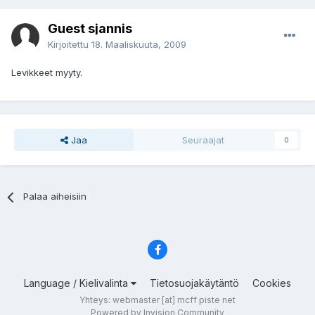
Guest sjannis
Kirjoitettu
18. Maaliskuuta, 2009
Levikkeet myyty.
Jaa
Seuraajat
0
Palaa aiheisiin
Language / Kielivalinta
Tietosuojakäytäntö
Cookies
Yhteys: webmaster [at] mcff piste net
Powered by Invision Community