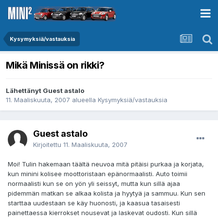
Kysymyksiä/vastauksia
Mikä Minissä on rikki?
Lähettänyt Guest astalo
11. Maaliskuuta, 2007
alueella
Kysymyksiä/vastauksia
Guest astalo
Kirjoitettu
11. Maaliskuuta, 2007
Moi! Tulin hakemaan täältä neuvoa mitä pitäisi purkaa ja korjata,
kun minini kolisee moottoristaan epänormaalisti. Auto toimii
normaalisti kun se on yön yli seissyt, mutta kun sillä ajaa
pidemmän matkan se alkaa kolista ja hyytyä ja sammuu. Kun sen
starttaa uudestaan se käy huonosti, ja kaasua tasaisesti
painettaessa kierrokset nousevat ja laskevat oudosti. Kun sillä