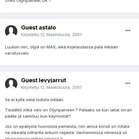
Onko Öljynpaineet OK ?
Guest astalo
Kirjoitettu
12. Maaliskuuta, 2007
Luulisin niin, öljyä on MAX, eikä kojelaudassa pala mikään
varoitusvalo.
Guest levyjarrut
Kirjoitettu
12. Maaliskuuta, 2007
Se ei kyllä vielä todista mitään.
Tiedätkö mikä valo on Öljynpaineen ? Palaako se kun laitat virran
päälle ja sammuu kun käynnistät?
Jos on epäilystä huonoista paineista, niin ainoa konsti on mitata
ne oikealla mittarilla anturin reijästä. Vanhemmissa mineissä oli
öljynpaineen mittari vakiona !!