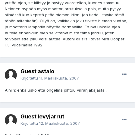
yrittää ajaa, se kiihtyy ja hyytyy vuorotellen, kunnes sammuu.
Nelonen hyppää myös moottorijarrutuksella pois, mutta pysyy
silmässä kun kepistä pitää hieman kiinni (en tiedä liittyykö tämä
tähän mitenkään). Öljyä on, vaikkakin joku tiiviste hieman vuotaa,
ja moottorin lämpötila näyttää normaalilta. En nyt uskalla ajaa
autolla ennenkuin olen selvittänyt mistä tämä johtuu, joten
toivoisin että joku voisi auttaa. Autoni oli siis: Rover Mini Cooper
1.3i vuosimallia 1992.
Guest astalo
Kirjoitettu
11. Maaliskuuta, 2007
Ainiin; enkä usko että ongelma johtuu virranjakajasta...
Guest levyjarrut
Kirjoitettu
12. Maaliskuuta, 2007