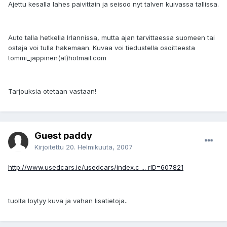
Ajettu kesalla lahes paivittain ja seisoo nyt talven kuivassa tallissa.
Auto talla hetkella Irlannissa, mutta ajan tarvittaessa suomeen tai
ostaja voi tulla hakemaan. Kuvaa voi tiedustella osoitteesta
tommi_jappinen(at)hotmail.com
Tarjouksia otetaan vastaan!
Guest paddy
Kirjoitettu
20. Helmikuuta, 2007
http://www.usedcars.ie/usedcars/index.c ... rID=607821
tuolta loytyy kuva ja vahan lisatietoja..