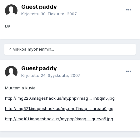
Guest paddy
Kirjoitettu
30. Elokuuta, 2007
UP
4 viikkoa myöhemmin...
Guest paddy
Kirjoitettu
24. Syyskuuta, 2007
Muutamia kuvia:
http://img220.imageshack.us/my.php?imag ... inbqm5.jpg
http://img521.imageshack.us/my.php?imag ... areau0.jpg
http://img101.imageshack.us/my.php?imag ... queva5.jpg