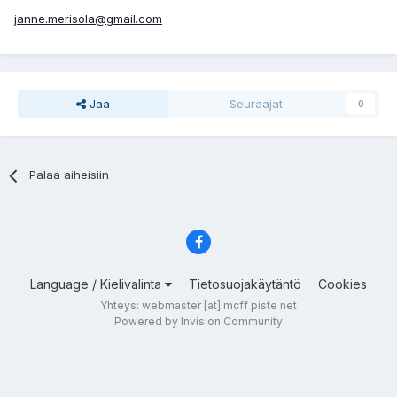
janne.merisola@gmail.com
Jaa
Seuraajat
0
Palaa aiheisiin
Language / Kielivalinta
Tietosuojakäytäntö
Cookies
Yhteys: webmaster [at] mcff piste net
Powered by Invision Community