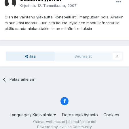
Kirjoitettu
12. Tammikuuta, 2007
Olen ite vaihtanu yläkautta. Konepelti irti,ilmanputsari pois. Ainakin
minun käsi mahtuu juuri sitä kautta. Kyllä sen montulla/nosturilla
pitäis saada alakauttakin ilman mitään irroituksia
Jaa
Seuraajat
0
Palaa aiheisiin
Language / Kielivalinta
Tietosuojakäytäntö
Cookies
Yhteys: webmaster [at] mcff piste net
Powered by Invision Community