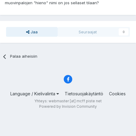
muovinpalojen "hieno" nimi on jos sellaset tilaan?
Jaa
Seuraajat
0
Palaa aiheisiin
Language / Kielivalinta
Tietosuojakäytäntö
Cookies
Yhteys: webmaster [at] mcff piste net
Powered by Invision Community