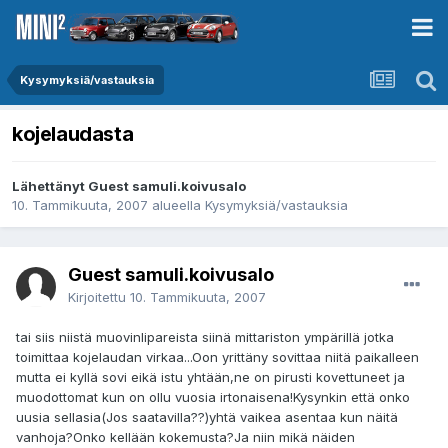
Kysymyksiä/vastauksia
kojelaudasta
Lähettänyt Guest samuli.koivusalo
10. Tammikuuta, 2007
alueella
Kysymyksiä/vastauksia
Guest samuli.koivusalo
Kirjoitettu
10. Tammikuuta, 2007
tai siis niistä muovinlipareista siinä mittariston ympärillä jotka
toimittaa kojelaudan virkaa...Oon yrittäny sovittaa niitä paikalleen
mutta ei kyllä sovi eikä istu yhtään,ne on pirusti kovettuneet ja
muodottomat kun on ollu vuosia irtonaisena!Kysynkin että onko
uusia sellasia(Jos saatavilla??)yhtä vaikea asentaa kun näitä
vanhoja?Onko kellään kokemusta?Ja niin mikä näiden