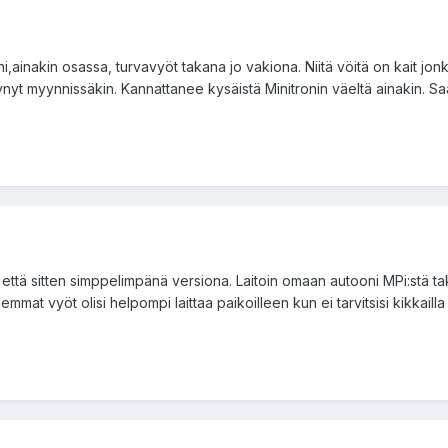
ainakin osassa, turvavyöt takana jo vakiona. Niitä vöitä on kait jonk
nyt myynnissäkin. Kannattanee kysäistä Minitronin väeltä ainakin. Saa
 että sitten simppelimpänä versiona. Laitoin omaan autooni MPi:stä ta
semmat vyöt olisi helpompi laittaa paikoilleen kun ei tarvitsisi kikkai