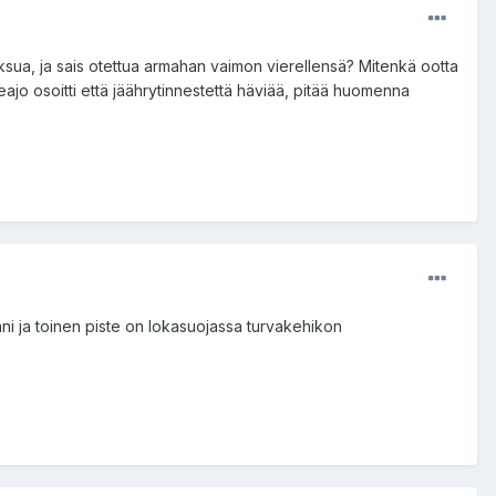
ksua, ja sais otettua armahan vaimon vierellensä? Mitenkä ootta
oeajo osoitti että jäährytinnestettä häviää, pitää huomenna
kiinni ja toinen piste on lokasuojassa turvakehikon