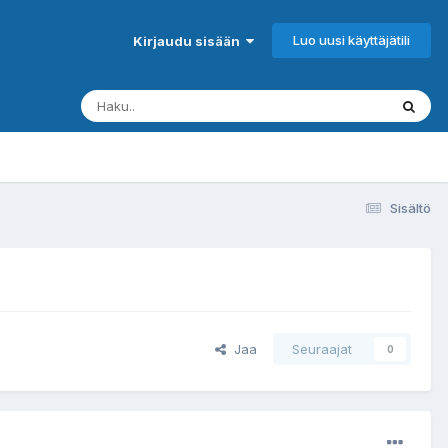
Luo uusi käyttäjätili
Kirjaudu sisään
Sisältö
Jaa
Seuraajat
0