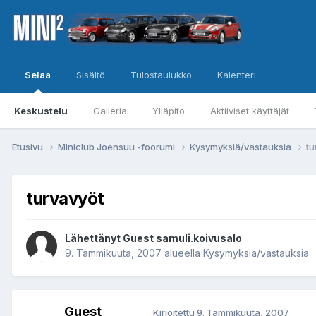
Selaa
Sisältö
Tulostaulukko
Kalenteri
Keskustelu
Galleria
Ylläpito
Aktiiviset käyttäjät
Etusivu
Miniclub Joensuu -foorumi
Kysymyksiä/vastauksia
tu
turvavyöt
Lähettänyt Guest samuli.koivusalo
9. Tammikuuta, 2007
alueella
Kysymyksiä/vastauksia
Guest
Kirjoitettu
9. Tammikuuta, 2007