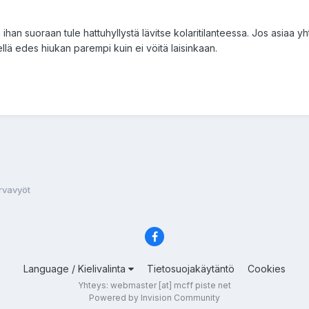
ltti ihan suoraan tule hattuhyllystä lävitse kolaritilanteessa. Jos asiaa
ellä edes hiukan parempi kuin ei vöitä laisinkaan.
rvavyöt
Language / Kielivalinta
Tietosuojakäytäntö
Cookies
Yhteys: webmaster [at] mcff piste net
Powered by Invision Community