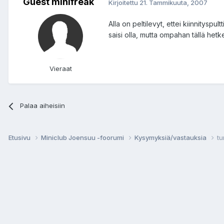
Guest minifreak
Kirjoitettu
21. Tammikuuta, 2007
Alla on peltilevyt, ettei kiinnityspu
saisi olla, mutta ompahan tällä hetk
Vieraat
Palaa aiheisiin
Etusivu
Miniclub Joensuu -foorumi
Kysymyksiä/vastauksia
tu