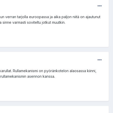
un verran tarjolla euroopassa ja aika paljon niitä on ajautunut
 sinne varmasti soviteltu jotkut muutkin.
karullat. Rullamekanismi on pyöränkotelon alaosassa kiinni,
lla rullamekanismin asennon kanssa.