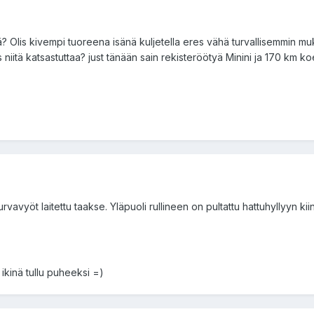
? Olis kivempi tuoreena isänä kuljetella eres vähä turvallisemmin mu
s niitä katsastuttaa? just tänään sain rekisteröötyä Minini ja 170 km k
 turvavyöt laitettu taakse. Yläpuoli rullineen on pultattu hattuhyllyyn 
 ikinä tullu puheeksi =)