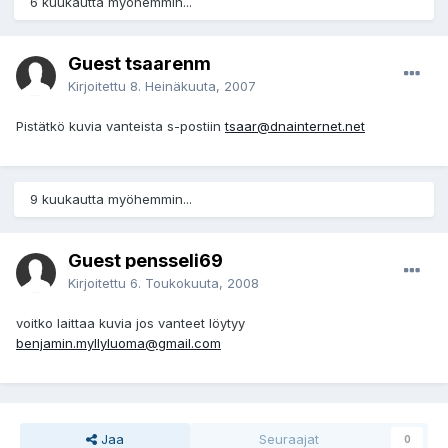
6 kuukautta myöhemmin...
Guest tsaarenm
Kirjoitettu
8. Heinäkuuta, 2007
Pistätkö kuvia vanteista s-postiin
tsaar@dnainternet.net
9 kuukautta myöhemmin...
Guest pensseli69
Kirjoitettu
6. Toukokuuta, 2008
voitko laittaa kuvia jos vanteet löytyy
benjamin.myllyluoma@gmail.com
Jaa
Seuraajat
0