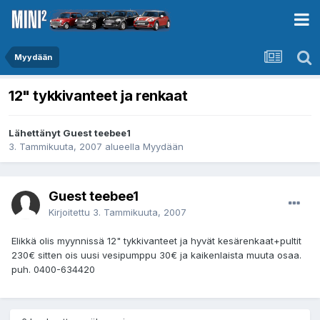
Myydään
12" tykkivanteet ja renkaat
Lähettänyt Guest teebee1
3. Tammikuuta, 2007
alueella
Myydään
Guest teebee1
Kirjoitettu
3. Tammikuuta, 2007
Elikkä olis myynnissä 12" tykkivanteet ja hyvät kesärenkaat+pultit
230€ sitten ois uusi vesipumppu 30€ ja kaikenlaista muuta osaa.
puh. 0400-634420