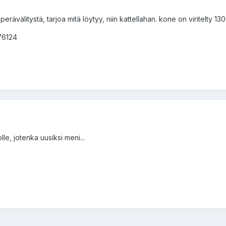
erävälitystä, tarjoa mitä löytyy, niin kattellahan. kone on viritelty 130
76124
le, jotenka uusiksi meni...