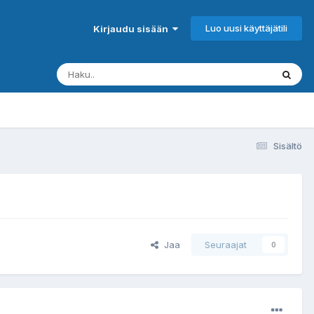
Luo uusi käyttäjätili
Kirjaudu sisään
Sisältö
Jaa
Seuraajat
0