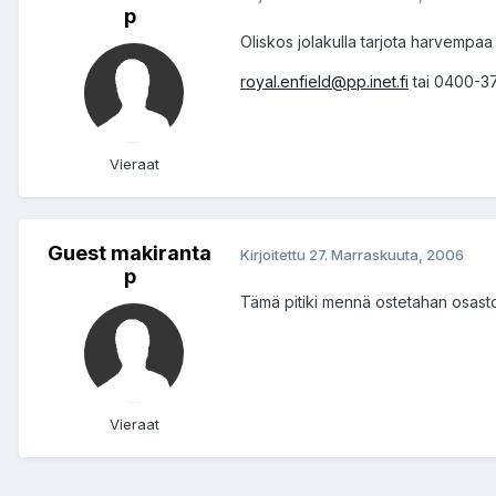
p
Oliskos jolakulla tarjota harvempaa p
royal.enfield@pp.inet.fi
tai 0400-3
Vieraat
Guest makiranta
Kirjoitettu
27. Marraskuuta, 2006
p
Tämä pitiki mennä ostetahan osastol
Vieraat