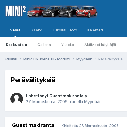
Selaa
Sisältö
Tulostaulukko
Kalenteri
Keskustelu
Galleria
Ylläpito
Aktiiviset käyttäjät
Etusivu
Miniclub Joensuu -foorumi
Myydään
Perävälityksiä
Perävälityksiä
Lähettänyt Guest makiranta p
27. Marraskuuta, 2006
alueella
Myydään
Guest makiranta
Kirjoitettu
27. Marraskuuta, 2006