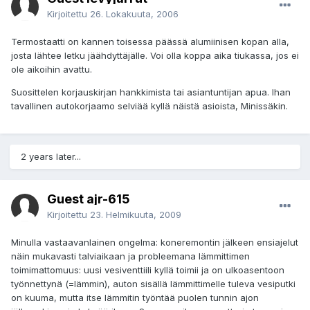
Kirjoitettu
26. Lokakuuta, 2006
Termostaatti on kannen toisessa päässä alumiinisen kopan alla,
josta lähtee letku jäähdyttäjälle. Voi olla koppa aika tiukassa, jos ei
ole aikoihin avattu.
Suosittelen korjauskirjan hankkimista tai asiantuntijan apua. Ihan
tavallinen autokorjaamo selviää kyllä näistä asioista, Minissäkin.
2 years later...
Guest ajr-615
Kirjoitettu
23. Helmikuuta, 2009
Minulla vastaavanlainen ongelma: koneremontin jälkeen ensiajelut
näin mukavasti talviaikaan ja probleemana lämmittimen
toimimattomuus: uusi vesiventtiili kyllä toimii ja on ulkoasentoon
työnnettynä (=lämmin), auton sisällä lämmittimelle tuleva vesiputki
on kuuma, mutta itse lämmitin työntää puolen tunnin ajon