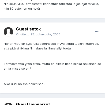
N:n seutuvilla.Termostaatti kannattais tarkistaa ja jos ajat talvella,
niin 80 asteinen on hyvä.
Guest setok
Kirjoitettu
25. Lokakuuta, 2006
Hanan vipu on kyllä ulkoasennossa. Hyvä tietää tuokin, kuten se,
että pitäisi liikkua N:n alueella. Ihmetellyt tuota.
Termostaattia yritin etsiä, mutta en oikein tiedä minkä näköinen se
on ja missä se on?
Aika uusi näissä hommissa...
Guest levyjarrut