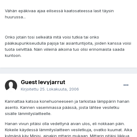
Vähän epäkivaa ajaa eilisessä kaatosateessa lasit täysin
huurussa...
Onko jotain tosi selkeätä mitä voisi tutkia tai onko
pääkaupunkiseudulla pajoja tai asiantuntijoita, joiden kanssa voisi
tuota selvittää. Näin viileinä aikoina tuo olisi erinomaista saada
kuntoon.
Guest levyjarrut
Kirjoitettu
25. Lokakuuta, 2006
Kannattaa katsoa konehuoneeseen ja tarkistaa lämppärin hanan
asento. Kannen vasemmassa päässä, josta lähtee vesiletku
sisälle lämmityslaitteelle.
Hanan vivun pitäisi olla vedettynä aivan ulos, eli nokkaan päin.
Kokeile käydessä lämmityslaitteen vesiletkuja, ovatko kuumat. Aika
kylmänä käy Minisi, ainakin mttarin mukaan. Mittarin pitäisi liikkua