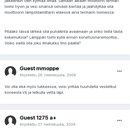
jälkeenkin vain kylmää ilmaa. Samaan aikaan moottorin termari
toimii hyvin ja vesi sinänsä selvästi kiertää ja jäähdyttää sitä
moottoorin lämpötilamittarin eläessä aina termarin toimiessa.
Pitääkö tässä lähteä sitä puhallinta avaamaan ja onko teillä tästä
kokemuksia? Lämppäri toimi kyllä ennen konehuoneremonttia...
Voiko siellä olla joku ilmalukko tms päällä?
Guest mmoppe
Kirjoitettu
26. Helmikuuta, 2009
Voi olla ekä myös tukkeessa, voisi yrittää huuhdella vesiletkut
koneesta irti ja letkulla vettä läpi.
Guest 1275 a+
Kirjoitettu
27. Helmikuuta, 2009