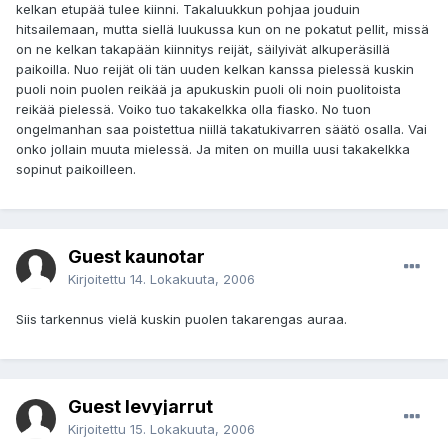
kelkan etupää tulee kiinni. Takaluukkun pohjaa jouduin
hitsailemaan, mutta siellä luukussa kun on ne pokatut pellit, missä
on ne kelkan takapään kiinnitys reijät, säilyivät alkuperäsillä
paikoilla. Nuo reijät oli tän uuden kelkan kanssa pielessä kuskin
puoli noin puolen reikää ja apukuskin puoli oli noin puolitoista
reikää pielessä. Voiko tuo takakelkka olla fiasko. No tuon
ongelmanhan saa poistettua niillä takatukivarren säätö osalla. Vai
onko jollain muuta mielessä. Ja miten on muilla uusi takakelkka
sopinut paikoilleen.
Guest kaunotar
Kirjoitettu
14. Lokakuuta, 2006
Siis tarkennus vielä kuskin puolen takarengas auraa.
Guest levyjarrut
Kirjoitettu
15. Lokakuuta, 2006