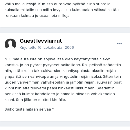
väliin mella levyjä. Kun sitä auraavaa pyörää siinä suoralla
kulmalla mittailin niin millin levy siellä kulmapalan välissä siirtää
renkaan kulmaa jo useampia millejä.
Guest levyjarrut
Kirjoitettu
16. Lokakuuta, 2006
N. 3 mm aurausta on sopiva. Itse olen käyttänyt tätä "levy"
konstia, ja on pyörät pysyneet paikoillaan. Rallipelissä säädettiin
niin, että irroitin takatukivarsien kiinnityspalasta akselin reijän
ympäriltä sen vahvikepalan ja vinguttelin reijän isoksi. Sitten tein
uuden vahvemman vahvikepalan ja jämptin reijän, ruuvasin osat
kiinni niin,että tukivarsi pääsi nihkeästi liikkumaan. Säädettiin
penkissä kulmat kohdalleen ja samalla hitsasin vahvikepalan
kiinni. Sen jälkeen mutteri kireälle.
Saiko tästä mitään selvää ?