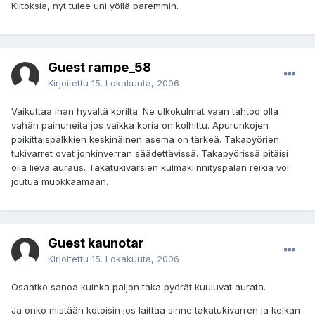
Kiitoksia, nyt tulee uni yöllä paremmin.
Guest rampe_58
Kirjoitettu
15. Lokakuuta, 2006
Vaikuttaa ihan hyvältä korilta. Ne ulkokulmat vaan tahtoo olla
vähän painuneita jos vaikka koria on kolhittu. Apurunkojen
poikittaispalkkien keskinäinen asema on tärkeä. Takapyörien
tukivarret ovat jonkinverran säädettävissä. Takapyörissä pitäisi
olla lievä auraus. Takatukivarsien kulmakiinnityspalan reikiä voi
joutua muokkaamaan.
Guest kaunotar
Kirjoitettu
15. Lokakuuta, 2006
Osaatko sanoa kuinka paljon taka pyörät kuuluvat aurata.
Ja onko mistään kotoisin jos laittaa sinne takatukivarren ja kelkan