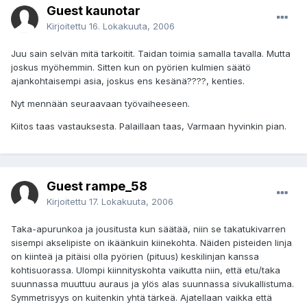
Guest kaunotar
Kirjoitettu
16. Lokakuuta, 2006
Juu sain selvän mitä tarkoitit. Taidan toimia samalla tavalla. Mutta
joskus myöhemmin. Sitten kun on pyörien kulmien säätö
ajankohtaisempi asia, joskus ens kesänä????, kenties.
Nyt mennään seuraavaan työvaiheeseen.
Kiitos taas vastauksesta. Palaillaan taas, Varmaan hyvinkin pian.
Guest rampe_58
Kirjoitettu
17. Lokakuuta, 2006
Taka-apurunkoa ja jousitusta kun säätää, niin se takatukivarren
sisempi akselipiste on ikäänkuin kiinekohta. Näiden pisteiden linja
on kiinteä ja pitäisi olla pyörien (pituus) keskilinjan kanssa
kohtisuorassa. Ulompi kiinnityskohta vaikutta niin, että etu/taka
suunnassa muuttuu auraus ja ylös alas suunnassa sivukallistuma.
Symmetrisyys on kuitenkin yhtä tärkeä. Ajatellaan vaikka että