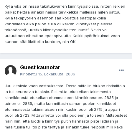
Kyllä vika on niissä takatukivarren kiinnityspaloissa, niitten reikien
paikat heittää ainakin näissä tarvikelkka malleissa miten sattuu.
Kyllä takapyörien asennon saa korjattua säätöpalikoilla
kohdalleen.Aika paljon sulla oli kelkan kiinnitykset pielessä
takapäässä, uusitko kiinnityspalikoitten kumit? Nekin voi
uutuuttaan aiheuttaa epäsopivuutta. Kaikki pyöränkulmat vaan
kunnon säätölaitteilla kuntoon, niin OK.
Guest kaunotar
Kirjoitettu
15. Lokakuuta, 2006
Juu kiitoksia vaan vastauksesta. Tossa mittailin hiukan ristimittoja
ja tuli seuraavia tuloksia. Ristimitta takakelkan takimmasta
kiinnikkeestä etukelkan etummaiseen kiinnikkeeseen. 2835 ja
toinen oli 2835, mutta kun mittasin saman puolen kiinnikkeet
etummaisesta takimmaiseen niin kuskin puoli oli 2715 ja appari
puoli oli 2723. Mittavirhettä voi olla puoleen ja toiseen. Mittapisteet
hain niin, että luodilla kiinnitys pultin kannasta piste lattiaan ja
maalitusilla tuli toi piste tehtyä ja siinäkin tulee helposti milli kaks