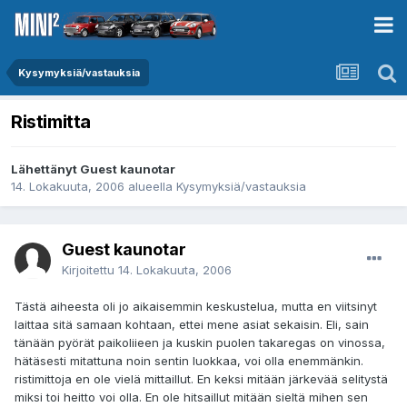
Kysymyksiä/vastauksia
Ristimitta
Lähettänyt Guest kaunotar
14. Lokakuuta, 2006
alueella
Kysymyksiä/vastauksia
Guest kaunotar
Kirjoitettu
14. Lokakuuta, 2006
Tästä aiheesta oli jo aikaisemmin keskustelua, mutta en viitsinyt
laittaa sitä samaan kohtaan, ettei mene asiat sekaisin. Eli, sain
tänään pyörät paikoliieen ja kuskin puolen takaregas on vinossa,
hätäsesti mitattuna noin sentin luokkaa, voi olla enemmänkin.
ristimittoja en ole vielä mittaillut. En keksi mitään järkevää selitystä
miksi toi heitto voi olla. En ole hitsaillut mitään sieltä mihen sen