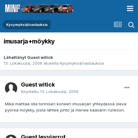
Kysymyksiä/vastauksia
imusarja+möykky
Lähettänyt Guest witick
13. Lokakuuta, 2006
alueella
Kysymyksiä/vastauksia
Guest witick
Kirjoitettu
13. Lokakuuta, 2006
Mikä mahtaa olla tonnisen koneen imusarjan yhteydessä oleva
pyöreä möykky, josta lähtee johto ja menee kaasarin runkoon.
Guest levyjarrut