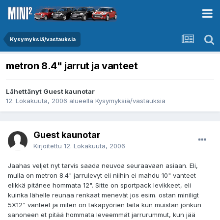
Kysymyksiä/vastauksia
metron 8.4" jarrut ja vanteet
Lähettänyt Guest kaunotar
12. Lokakuuta, 2006
alueella
Kysymyksiä/vastauksia
Guest kaunotar
Kirjoitettu
12. Lokakuuta, 2006
Jaahas veljet nyt tarvis saada neuvoa seuraavaan asiaan. Eli,
mulla on metron 8.4" jarrulevyt eli niihin ei mahdu 10" vanteet
elikkä pitänee hommata 12". Sitte on sportpack levikkeet, eli
kuinka lähelle reunaa renkaat menevät jos esim. ostan miniligt
5X12" vanteet ja miten on takapyörien laita kun muistan jonkun
sanoneen et pitää hommata leveemmät jarrurummut, kun jää