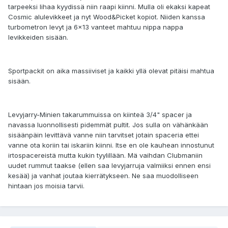
tarpeeksi lihaa kyydissä niin raapi kiinni. Mulla oli ekaksi kapeat
Cosmic alulevikkeet ja nyt Wood&Picket kopiot. Niiden kanssa
turbometron levyt ja 6x13 vanteet mahtuu nippa nappa
levikkeiden sisään.
Sportpackit on aika massiiviset ja kaikki yllä olevat pitäisi mahtua
sisään.
Levyjarry-Minien takarummuissa on kiinteä 3/4" spacer ja
navassa luonnollisesti pidemmät pultit. Jos sulla on vähänkään
sisäänpäin levittävä vanne niin tarvitset jotain spaceria ettei
vanne ota koriin tai iskariin kiinni. Itse en ole kauhean innostunut
irtospacereistä mutta kukin tyylillään. Mä vaihdan Clubmaniin
uudet rummut taakse (ellen saa levyjarruja valmiiksi ennen ensi
kesää) ja vanhat joutaa kierrätykseen. Ne saa muodolliseen
hintaan jos moisia tarvii.