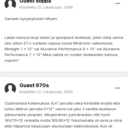
Guest soppa
Kirjoitettu
13. Lokakuuta, 2006
Samaan kysymykseen liittyen:
Laitan kanssa levyt eteen ja sportpack levikkeet, joten mikä vanne
olisi silloin ET:n suhteen sopiva noista Minitronin valikoimista:
Minilight 7 x 13" vai Aluvanne Performance 6 x 13” vai Aluvanne
Performance 7 x 13" Mikä näistä on noiden levikkeiden kanssa
sopivin?
Guest 970s
Kirjoitettu
13. Lokakuuta, 2006
Clubmanista kokemuksia: 8,4" jarruilla sekä kiinteällä levyllä että
turbo-Metron jarruilla 5x12" vanne tuli joku 3 senttiä etuloksun
yläreunasta ulospäin. Alkuperäinen pyöränaukko riitti hyvin
145/70x12 renkailla mutta 165/60x12 Yokohamalla oli siinä ja siinä
ettei hilpannut lokasuojan etureunaan käännöksissä. Kun oli