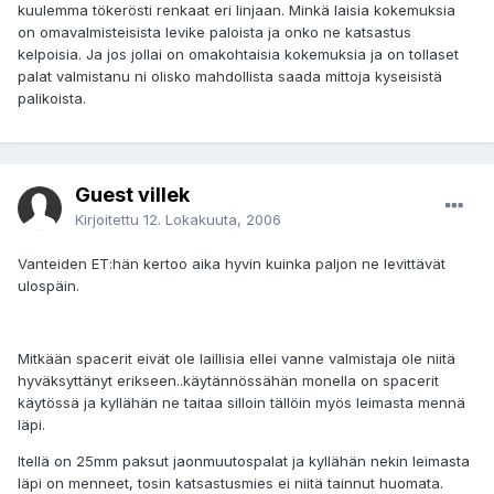
kuulemma tökerösti renkaat eri linjaan. Minkä laisia kokemuksia
on omavalmisteisista levike paloista ja onko ne katsastus
kelpoisia. Ja jos jollai on omakohtaisia kokemuksia ja on tollaset
palat valmistanu ni olisko mahdollista saada mittoja kyseisistä
palikoista.
Guest villek
Kirjoitettu
12. Lokakuuta, 2006
Vanteiden ET:hän kertoo aika hyvin kuinka paljon ne levittävät
ulospäin.
Mitkään spacerit eivät ole laillisia ellei vanne valmistaja ole niitä
hyväksyttänyt erikseen..käytännössähän monella on spacerit
käytössä ja kyllähän ne taitaa silloin tällöin myös leimasta mennä
läpi.
Itellä on 25mm paksut jaonmuutospalat ja kyllähän nekin leimasta
läpi on menneet, tosin katsastusmies ei niitä tainnut huomata.