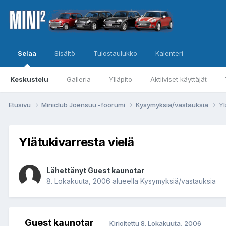
Selaa
Sisältö
Tulostaulukko
Kalenteri
Keskustelu
Galleria
Ylläpito
Aktiiviset käyttäjät
Etusivu
Miniclub Joensuu -foorumi
Kysymyksiä/vastauksia
Yl
Ylätukivarresta vielä
Lähettänyt Guest kaunotar
8. Lokakuuta, 2006
alueella
Kysymyksiä/vastauksia
Guest kaunotar
Kirjoitettu
8. Lokakuuta, 2006