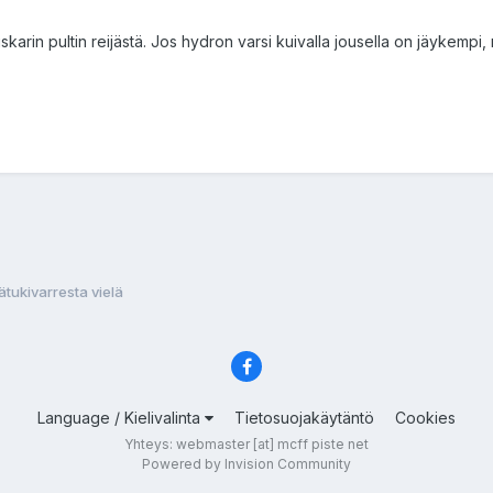
iskarin pultin reijästä. Jos hydron varsi kuivalla jousella on jäykemp
ätukivarresta vielä
Language / Kielivalinta
Tietosuojakäytäntö
Cookies
Yhteys: webmaster [at] mcff piste net
Powered by Invision Community