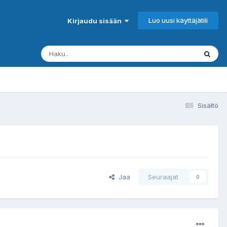
Luo uusi käyttäjätili
Kirjaudu sisään
Sisältö
Jaa
Seuraajat
0