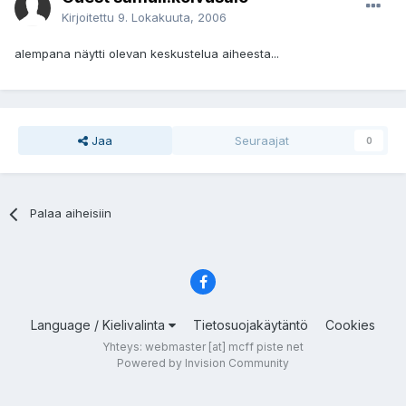
Kirjoitettu
9. Lokakuuta, 2006
alempana näytti olevan keskustelua aiheesta...
Jaa
Seuraajat
0
Palaa aiheisiin
Language / Kielivalinta
Tietosuojakäytäntö
Cookies
Yhteys: webmaster [at] mcff piste net
Powered by Invision Community