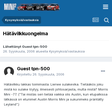
Kysymyksiä/vastauksia
Hätävilkkuongelma
Lähettänyt Guest tpn-500
26. Syyskuuta, 2006
alueella
Kysymyksiä/vastauksia
Guest tpn-500
Kirjoitettu
26. Syyskuuta, 2006
Hätävilkku lakkas toimimasta. Lienee sulakevika. Tietääkös joku
mistä ko sulake löytyy, ilmeisesti johtosarjasta, mutta mistä? Morris
Mini -77. ("Tai mistäs sen tietää vaikka olis Austin, kun etupalkissa
lätkässä on etunimet Austin Morris Mini ja sukunimeks präntätty
Leyland".)