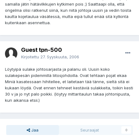
samalla jätin hätävilkkujen kytkimen pois ;) Saattaapi olla, että
ongelma olisi ratkenut siinä, kun niitä johtoja uusin ja vedin toista
kautta kojetaulua väsätessä, mutta eipä tullut enää sitä kytkintä
kuitenkaan asennettua.
Guest tpn-500
Kirjoitettu
27. Syyskuuta, 2006
Löytyipä sulake johtosarjasta ja palanu oli. Uusin koko
sulakepesän pidemmillä liitosjohdoilla. Ovat tehtaan pojat ekaa
Miniä kasatessaan hihitellee, et laitetaan tää tänne, sieltä sitä ei
kukaan löydä. Ovat ennen tehneet kestäviä sulakkeita, toikin kesti
30 v ja jo nyt palo poikki. (löytyy mittaritaulun takaa johtonipusta,
kun aikansa etsii.)
Jaa
Seuraajat
0