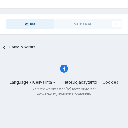
Jaa
Seuraajat
0
Palaa aiheisiin
Language / Kielivalinta
Tietosuojakäytäntö
Cookies
Yhteys: webmaster [at] mcff piste net
Powered by Invision Community