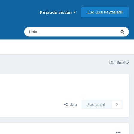
Luo uusi käyttäjätili
Kirjaudu sisään
Sisältö
Jaa
Seuraajat
0