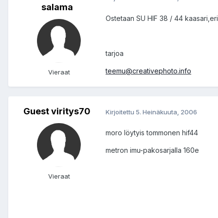
salama
Ostetaan SU HIF 38 / 44 kaasari,eri
tarjoa
teemu@creativephoto.info
Vieraat
Guest viritys70
Kirjoitettu
5. Heinäkuuta, 2006
moro löytyis tommonen hif44
metron imu-pakosarjalla 160e
Vieraat