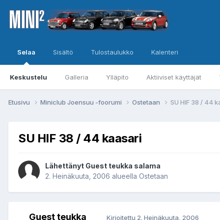
Selaa
Sisältö
Tulostaulukko
Kalenteri
Keskustelu
Galleria
Ylläpito
Aktiiviset käyttäjät
Etusivu
Miniclub Joensuu -foorumi
Ostetaan
SU HIF 38 / 44 k
SU HIF 38 / 44 kaasari
Lähettänyt Guest teukka salama
2. Heinäkuuta, 2006
alueella
Ostetaan
Guest teukka
Kirjoitettu
2. Heinäkuuta, 2006