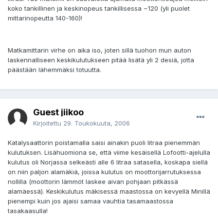
koko tankillinen ja keskinopeus tankillisessa ~120 (yli puolet
mittarinopeutta 140-160)!
Matkamittarin virhe on aika iso, joten sillä tuohon mun auton
laskennalliseen keskikulutukseen pitää lisätä yli 2 desiä, jotta
päästään lähemmäksi totuutta.
Guest jiikoo
Kirjoitettu
29. Toukokuuta, 2006
Katalysaattorin poistamalla saisi ainakin puoli litraa pienemmän
kulutuksen. Lisähuomiona se, että viime kesäisellä Lofootti-ajelulla
kulutus oli Norjassa selkeästi alle 6 litraa satasella, koskapa siellä
on niin paljon alamäkiä, joissa kulutus on moottorijarrutuksessa
nollilla (moottorin lämmöt laskee aivan pohjaan pitkässä
alamäessä). Keskikulutus mäkisessä maastossa on kevyellä Minillä
pienempi kuin jos ajaisi samaa vauhtia tasamaastossa
tasakaasulla!