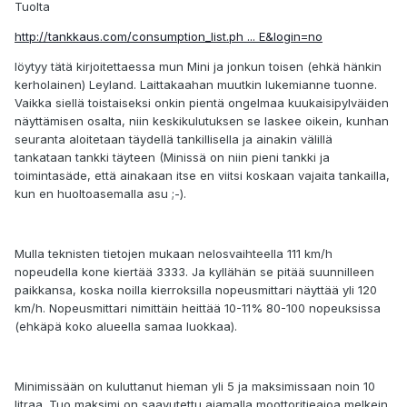
Tuolta
http://tankkaus.com/consumption_list.ph ... E&login=no
löytyy tätä kirjoitettaessa mun Mini ja jonkun toisen (ehkä hänkin
kerholainen) Leyland. Laittakaahan muutkin lukemianne tuonne.
Vaikka siellä toistaiseksi onkin pientä ongelmaa kuukaisipylväiden
näyttämisen osalta, niin keskikulutuksen se laskee oikein, kunhan
seuranta aloitetaan täydellä tankillisella ja ainakin välillä
tankataan tankki täyteen (Minissä on niin pieni tankki ja
toimintasäde, että ainakaan itse en viitsi koskaan vajaita tankailla,
kun en huoltoasemalla asu ;-).
Mulla teknisten tietojen mukaan nelosvaihteella 111 km/h
nopeudella kone kiertää 3333. Ja kyllähän se pitää suunnilleen
paikkansa, koska noilla kierroksilla nopeusmittari näyttää yli 120
km/h. Nopeusmittari nimittäin heittää 10-11% 80-100 nopeuksissa
(ehkäpä koko alueella samaa luokkaa).
Minimissään on kuluttanut hieman yli 5 ja maksimissaan noin 10
litraa. Tuo maksimi on saavutettu ajamalla moottoritieajoa melkein