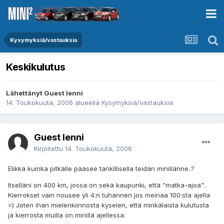
Kysymyksiä/vastauksia
Keskikulutus
Lähettänyt Guest lenni
14. Toukokuuta, 2006
alueella
Kysymyksiä/vastauksia
Guest lenni
Kirjoitettu
14. Toukokuuta, 2006
Elikkä kuinka pitkälle pääsee tankillisella teidän minillänne..?
Itselläni on 400 km, jossa on sekä kaupunki, että "matka-ajoa"..
Kierrokset vain nousee yli 4:n tuhannen jos meinaa 100:sta ajella
=) Joten ihan mielenkiinnosta kyselen, että minkälaista kulutusta
ja kierrosta muilla on minillä ajellessa.