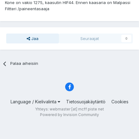
Kone on vakio 1275, kaasutin HIF44. Ennen kaasaria on Malpassi
Filtteri /paineentasaaja
Jaa
Seuraajat
0
Palaa aiheisiin
Language / Kielivalinta
Tietosuojakäytäntö
Cookies
Yhteys: webmaster [at] mcff piste net
Powered by Invision Community