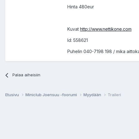
Hinta 480eur
Kuvat
http://www.nettikone.com
Id: 558621
Puhelin 040-7198 198 / mika aittoka
Palaa aiheisiin
Etusivu
Miniclub Joensuu -foorumi
Myydään
Traileri