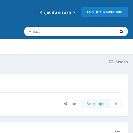
Luo uusi käyttäjätili
Kirjaudu sisään
Sisältö
Jaa
Seuraajat
0