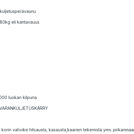
ankuljetusperävaunu
0kg eli kantavauus
00 luokan kilpuria
TAVARANKULJETUSKÄRRY
li korin vahvike hitsausta, kasausta,kaarien tekemistä yms. pirkanmaa