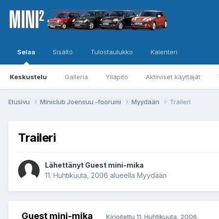
Selaa
Sisältö
Tulostaulukko
Kalenteri
Keskustelu
Galleria
Ylläpito
Aktiiviset käyttäjät
Etusivu
Miniclub Joensuu -foorumi
Myydään
Traileri
Traileri
Lähettänyt Guest mini-mika
11. Huhtikuuta, 2006
alueella
Myydään
Guest mini-mika
Kirjoitettu
11. Huhtikuuta, 2006