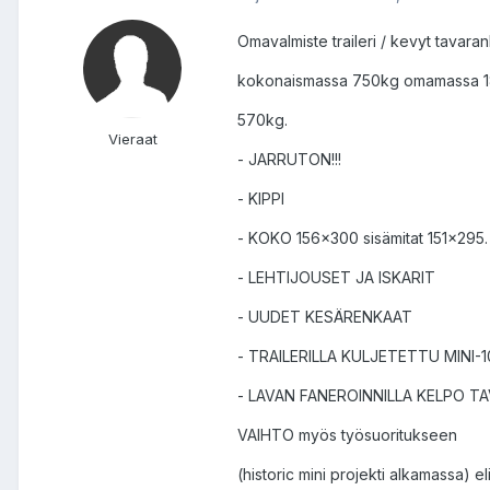
Omavalmiste traileri / kevyt tavar
kokonaismassa 750kg omamassa 18
570kg.
Vieraat
- JARRUTON!!!
- KIPPI
- KOKO 156x300 sisämitat 151x295.
- LEHTIJOUSET JA ISKARIT
- UUDET KESÄRENKAAT
- TRAILERILLA KULJETETTU MINI-10
- LAVAN FANEROINNILLA KELPO 
VAIHTO myös työsuoritukseen
(historic mini projekti alkamassa) e