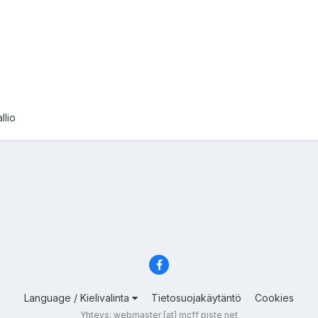
llio
Language / Kielivalinta
Tietosuojakäytäntö
Cookies
Yhteys: webmaster [at] mcff piste net