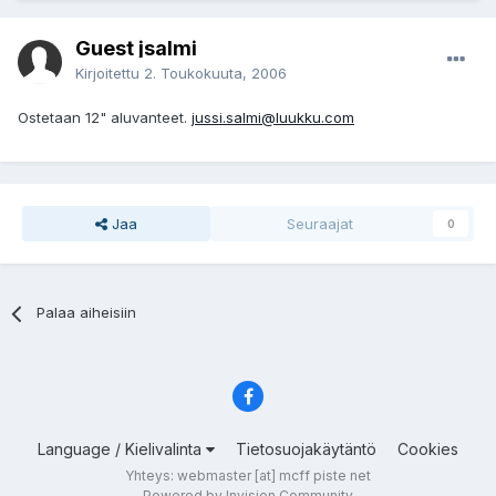
Guest jsalmi
Kirjoitettu
2. Toukokuuta, 2006
Ostetaan 12" aluvanteet.
jussi.salmi@luukku.com
Jaa
Seuraajat
0
Palaa aiheisiin
Language / Kielivalinta
Tietosuojakäytäntö
Cookies
Yhteys: webmaster [at] mcff piste net
Powered by Invision Community