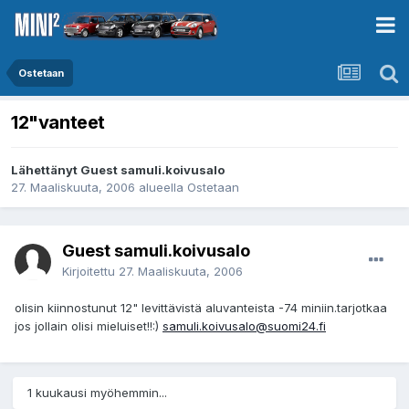
Ostetaan
12"vanteet
Lähettänyt Guest samuli.koivusalo
27. Maaliskuuta, 2006
alueella
Ostetaan
Guest samuli.koivusalo
Kirjoitettu
27. Maaliskuuta, 2006
olisin kiinnostunut 12" levittävistä aluvanteista -74 miniin.tarjotkaa
jos jollain olisi mieluiset!!:)
samuli.koivusalo@suomi24.fi
1 kuukausi myöhemmin...