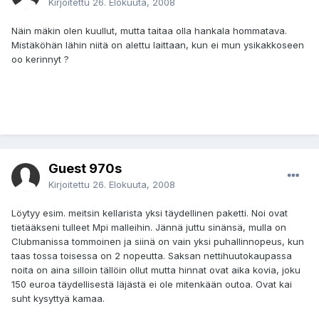
Kirjoitettu
26. Elokuuta, 2008
Näin mäkin olen kuullut, mutta taitaa olla hankala hommatava.
Mistäköhän lähin niitä on alettu laittaan, kun ei mun ysikakkoseen
oo kerinnyt ?
Guest 970s
Kirjoitettu
26. Elokuuta, 2008
Löytyy esim. meitsin kellarista yksi täydellinen paketti. Noi ovat
tietääkseni tulleet Mpi malleihin. Jännä juttu sinänsä, mulla on
Clubmanissa tommoinen ja siinä on vain yksi puhallinnopeus, kun
taas tossa toisessa on 2 nopeutta. Saksan nettihuutokaupassa
noita on aina silloin tällöin ollut mutta hinnat ovat aika kovia, joku
150 euroa täydellisestä läjästä ei ole mitenkään outoa. Ovat kai
suht kysyttyä kamaa.