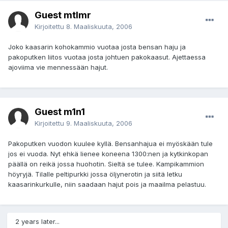
Guest mtlmr
Kirjoitettu
8. Maaliskuuta, 2006
Joko kaasarin kohokammio vuotaa josta bensan haju ja
pakoputken liitos vuotaa josta johtuen pakokaasut. Ajettaessa
ajoviima vie mennessään hajut.
Guest m1n1
Kirjoitettu
9. Maaliskuuta, 2006
Pakoputken vuodon kuulee kyllä. Bensanhajua ei myöskään tule
jos ei vuoda. Nyt ehkä lienee koneena 1300:nen ja kytkinkopan
päällä on reikä jossa huohotin. Sieltä se tulee. Kampikammion
höyryjä. Tilalle peltipurkki jossa öljynerotin ja siitä letku
kaasarinkurkulle, niin saadaan hajut pois ja maailma pelastuu.
2 years later...