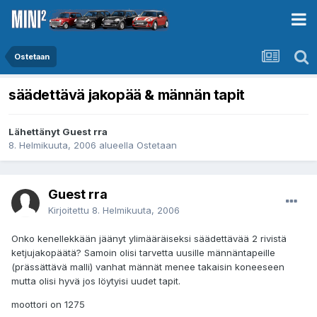
Ostetaan
säädettävä jakopää & männän tapit
Lähettänyt Guest rra
8. Helmikuuta, 2006
alueella
Ostetaan
Guest rra
Kirjoitettu
8. Helmikuuta, 2006
Onko kenellekkään jäänyt ylimääräiseksi säädettävää 2 rivistä
ketjujakopäätä? Samoin olisi tarvetta uusille männäntapeille
(prässättävä malli) vanhat männät menee takaisin koneeseen
mutta olisi hyvä jos löytyisi uudet tapit.
moottori on 1275