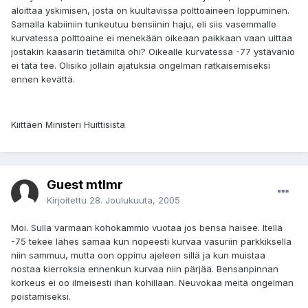
aloittaa yskimisen, josta on kuultavissa polttoaineen loppuminen.
Samalla kabiiniin tunkeutuu bensiinin haju, eli siis vasemmalle
kurvatessa polttoaine ei menekään oikeaan paikkaan vaan uittaa
jostakin kaasarin tietämiltä ohi? Oikealle kurvatessa -77 ystävänio
ei tätä tee. Olisiko jollain ajatuksia ongelman ratkaisemiseksi
ennen kevättä.
Kiittäen Ministeri Huittisista
Guest mtlmr
Kirjoitettu
28. Joulukuuta, 2005
Moi. Sulla varmaan kohokammio vuotaa jos bensa haisee. Itellä
-75 tekee lähes samaa kun nopeesti kurvaa vasuriin parkkiksella
niin sammuu, mutta oon oppinu ajeleen sillä ja kun muistaa
nostaa kierroksia ennenkun kurvaa niin pärjää. Bensanpinnan
korkeus ei oo ilmeisesti ihan kohillaan. Neuvokaa meitä ongelman
poistamiseksi.