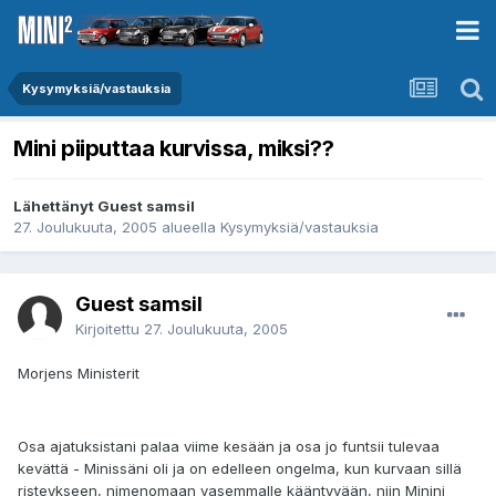
Kysymyksiä/vastauksia
Mini piiputtaa kurvissa, miksi??
Lähettänyt Guest samsil
27. Joulukuuta, 2005
alueella
Kysymyksiä/vastauksia
Guest samsil
Kirjoitettu
27. Joulukuuta, 2005
Morjens Ministerit
Osa ajatuksistani palaa viime kesään ja osa jo funtsii tulevaa
kevättä - Minissäni oli ja on edelleen ongelma, kun kurvaan sillä
risteykseen, nimenomaan vasemmalle kääntyvään, niin Minini