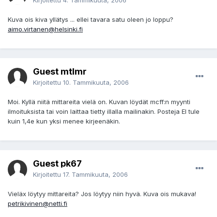
Kirjoitettu
4. Tammikuuta, 2006
Kuva ois kiva yllätys ... ellei tavara satu oleen jo loppu?
aimo.virtanen@helsinki.fi
Guest mtlmr
Kirjoitettu
10. Tammikuuta, 2006
Moi. Kyllä niitä mittareita vielä on. Kuvan löydät mcff:n myynti
ilmoituksista tai voin laittaa tietty illalla mailinakin. Posteja EI tule
kuin 1,4e kun yksi menee kirjeenäkin.
Guest pk67
Kirjoitettu
17. Tammikuuta, 2006
Vieläx löytyy mittareita? Jos löytyy niin hyvä. Kuva ois mukava!
petrikivinen@netti.fi