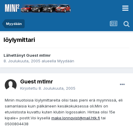
Myydään
löylymittari
Lähettänyt Guest mtlmr
8. Joulukuuta, 2005
alueella
Myydään
Guest mtlmr
Kirjoitettu
8. Joulukuuta, 2005
Minin muotoisia löylymittareita olisi taas pieni erä myynnissä, eli
samanlaisia kuin pälkäneen kesäkokuksessa oli.Mini on
etuviistosta kuvattu kuten klubin logossakin. Hintaa olisi 15e
kipale+ postit.Voi kysellä
make.lonnqvist@mail.htk.fi
tai
0500804438