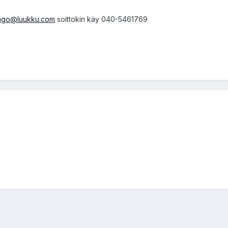
ago@luukku.com
soittokin käy 040-5461769