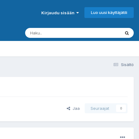
Luo uusi käyttäjätili
Kirjaudu sisään
Sisältö
Jaa
Seuraajat
0