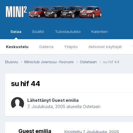
Selaa
Sisältö
Tulostaulukko
Kalenteri
Keskustelu
Galleria
Ylläpito
Aktiiviset käyttäjät
Etusivu
Miniclub Joensuu -foorumi
Ostetaan
su hif 44
su hif 44
Lähettänyt Guest emilia
7. Joulukuuta, 2005
alueella
Ostetaan
Guest emilia
Kirjoitettu
7. Joulukuuta, 2005