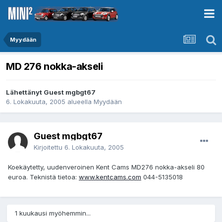
Myydään
MD 276 nokka-akseli
Lähettänyt Guest mgbgt67
6. Lokakuuta, 2005
alueella
Myydään
Guest mgbgt67
Kirjoitettu
6. Lokakuuta, 2005
Koekäytetty, uudenveroinen Kent Cams MD276 nokka-akseli 80
euroa. Teknistä tietoa:
www.kentcams.com
044-5135018
1 kuukausi myöhemmin...