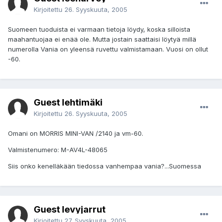
Kirjoitettu
26. Syyskuuta, 2005
Suomeen tuoduista ei varmaan tietoja löydy, koska silloista
maahantuojaa ei enää ole. Mutta jostain saattaisi löytyä millä
numerolla Vania on yleensä ruvettu valmistamaan. Vuosi on ollut
-60.
Guest lehtimäki
Kirjoitettu
26. Syyskuuta, 2005
Omani on MORRIS MINI-VAN /2140 ja vm-60.
Valmistenumero: M-AV4L-48065
Siis onko kenelläkään tiedossa vanhempaa vania?...Suomessa
Guest levyjarrut
Kirjoitettu
27. Syyskuuta, 2005