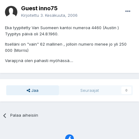
Guest inno75
Kirjoitettu
3. Kesäkuuta, 2006
Eka tyypitetty Van Suomeen kantoi numeroa 4460 (Austin )
Tyypitys päivä oli 24.8.1960.
Itselläni on "vain" 62 mallinen , jolloin numero menee jo yli 250
000 (Morris)
Varapj:nä olen pahasti myöhässä....
Jaa
Seuraajat
0
Palaa aiheisiin