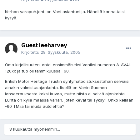
Kerhon varapuh.joht. on Vani asiantuntija. Häneltä kannattaisi
kysyä.
Guest leeharvey
Kirjoitettu
28. Syyskuuta, 2005
Oma kirjallisuuteni antoi ensimmäiseksi Vaniksi numeron A-AV4L-
120xx ja tuo oli tammikuussa -60.
British Motor Heritage Trustin syntymätodistuksestahan selviäisi
ainakin valmistusajankohta. Itsellä on Vanin Suomen
lanseerauksesta kaksi kuvaa, mutta niistä ei selviä ajankohta.
Lunta on kyllä maassa vähän, joten kevät tai syksy? Onko kellään
-60 TM:iä tai muita autolehtiä?
8 kuukautta myöhemmin...