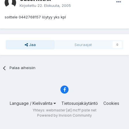
Kirjoitettu
22. Elokuuta, 2005
soittele 0442768157 löytyy yks kpl
Jaa
Seuraajat
0
Palaa aiheisiin
Language / Kielivalinta
Tietosuojakäytäntö
Cookies
Yhteys: webmaster [at] mcff piste net
Powered by Invision Community