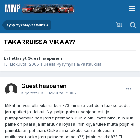
Kysymyksiä/vastauksia
TAKARRUISSA VIKAA??
Lähettänyt Guest haapanen
15. Elokuuta, 2005
alueella
Kysymyksiä/vastauksia
Guest haapanen
Kirjoitettu
15. Elokuuta, 2005
Mikähän vois olla vikana kun -73 minissä vaihdoin taakse uudet
jarruputket ja -letkut. Nyt poljin painuu pohjaan asti ja
pumppaamalla saa jarrut pitämään. Kun aloin ilmata niitä, niin kun
paine on päällä ja ilmaruuvia löysää, niin öljyä tulee mutta poljin ei
painukkaan pohjaan. Oisko siinä takakelkassa olevassa
mutikassa( onko jarrupaineen tasaaja??) jotain häikkää?? Eli