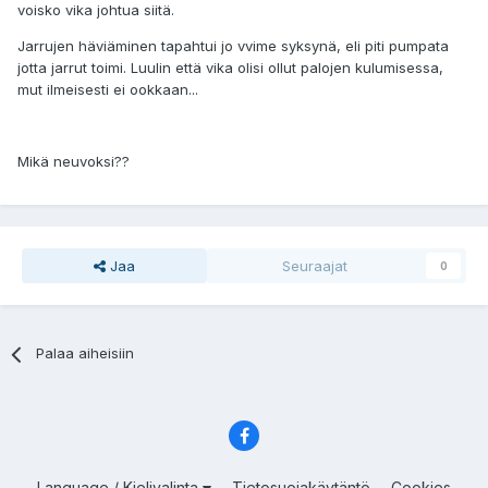
voisko vika johtua siitä.
Jarrujen häviäminen tapahtui jo vvime syksynä, eli piti pumpata
jotta jarrut toimi. Luulin että vika olisi ollut palojen kulumisessa,
mut ilmeisesti ei ookkaan...
Mikä neuvoksi??
Jaa
Seuraajat
0
Palaa aiheisiin
Language / Kielivalinta
Tietosuojakäytäntö
Cookies