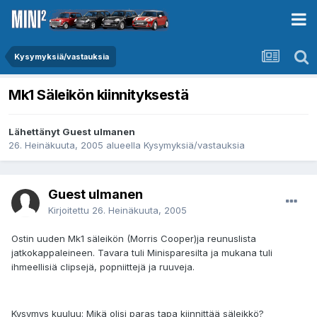
Kysymyksiä/vastauksia
Mk1 Säleikön kiinnityksestä
Lähettänyt Guest ulmanen
26. Heinäkuuta, 2005
alueella
Kysymyksiä/vastauksia
Guest ulmanen
Kirjoitettu
26. Heinäkuuta, 2005
Ostin uuden Mk1 säleikön (Morris Cooper)ja reunuslista
jatkokappaleineen. Tavara tuli Minisparesilta ja mukana tuli
ihmeellisiä clipsejä, popniittejä ja ruuveja.
Kysymys kuuluu: Mikä olisi paras tapa kiinnittää säleikkö?