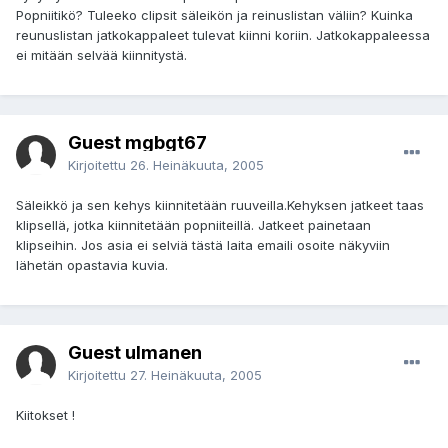
Popniitikö? Tuleeko clipsit säleikön ja reinuslistan väliin? Kuinka
reunuslistan jatkokappaleet tulevat kiinni koriin. Jatkokappaleessa
ei mitään selvää kiinnitystä.
Guest mgbgt67
Kirjoitettu
26. Heinäkuuta, 2005
Säleikkö ja sen kehys kiinnitetään ruuveilla.Kehyksen jatkeet taas
klipsellä, jotka kiinnitetään popniiteillä. Jatkeet painetaan
klipseihin. Jos asia ei selviä tästä laita emaili osoite näkyviin
lähetän opastavia kuvia.
Guest ulmanen
Kirjoitettu
27. Heinäkuuta, 2005
Kiitokset !