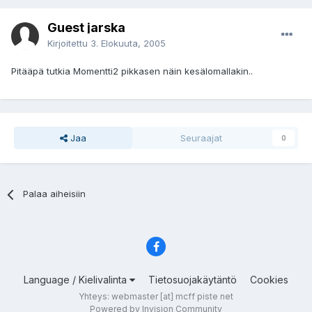
Guest jarska
Kirjoitettu
3. Elokuuta, 2005
Pitääpä tutkia Momentti2 pikkasen näin kesälomallakin..
Jaa
Seuraajat
0
Palaa aiheisiin
Language / Kielivalinta
Tietosuojakäytäntö
Cookies
Yhteys: webmaster [at] mcff piste net
Powered by Invision Community