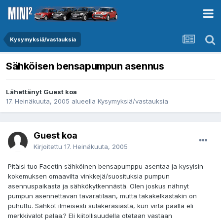
Kysymyksiä/vastauksia
Sähköisen bensapumpun asennus
Lähettänyt Guest koa
17. Heinäkuuta, 2005
alueella
Kysymyksiä/vastauksia
Guest koa
Kirjoitettu
17. Heinäkuuta, 2005
Pitäisi tuo Facetin sähköinen bensapumppu asentaa ja kysyisin
kokemuksen omaavilta vinkkejä/suosituksia pumpun
asennuspaikasta ja sähkökytkennästä. Olen joskus nähnyt
pumpun asennettavan tavaratilaan, mutta takakelkastakin on
puhuttu. Sähköt ilmeisesti sulakerasiasta, kun virta päällä eli
merkkivalot palaa.? Eli kiitollisuudella otetaan vastaan