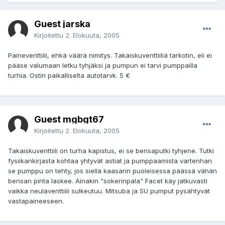
Guest jarska
Kirjoitettu
2. Elokuuta, 2005
Paineventtiili, ehkä väärä nimitys. Takaiskuventtiiliä tarkotin, eli ei
pääse valumaan letku tyhjäksi ja pumpun ei tarvi pumppailla
turhia. Ostin paikalliselta autotarvk. 5 €
Guest mgbgt67
Kirjoitettu
2. Elokuuta, 2005
Takaiskuventtiili on turha kapistus, ei se bensaputki tyhjene. Tutki
fysiikankirjasta kohtaa yhtyvät astiat ja pumppaamista vartenhan
se pumppu on tehty, jos siellä kaasarin puoleisessa päässä vähän
bensan pinta laskee. Ainakin "sokerinpala" Facet käy jatkuvasti
vaikka neulaventtiili sulkeutuu. Mitsuba ja SU pumput pysähtyvät
vastapaineeseen.