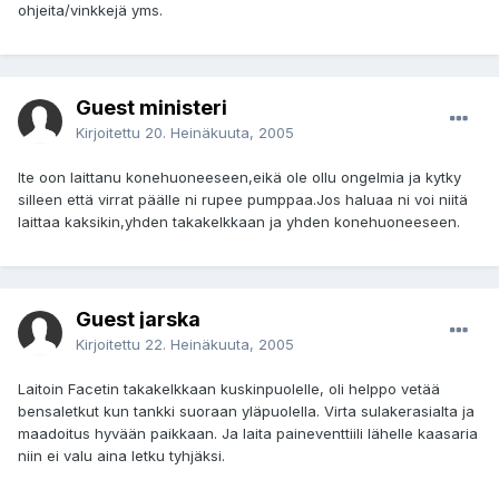
ohjeita/vinkkejä yms.
Guest ministeri
Kirjoitettu
20. Heinäkuuta, 2005
Ite oon laittanu konehuoneeseen,eikä ole ollu ongelmia ja kytky
silleen että virrat päälle ni rupee pumppaa.Jos haluaa ni voi niitä
laittaa kaksikin,yhden takakelkkaan ja yhden konehuoneeseen.
Guest jarska
Kirjoitettu
22. Heinäkuuta, 2005
Laitoin Facetin takakelkkaan kuskinpuolelle, oli helppo vetää
bensaletkut kun tankki suoraan yläpuolella. Virta sulakerasialta ja
maadoitus hyvään paikkaan. Ja laita paineventtiili lähelle kaasaria
niin ei valu aina letku tyhjäksi.