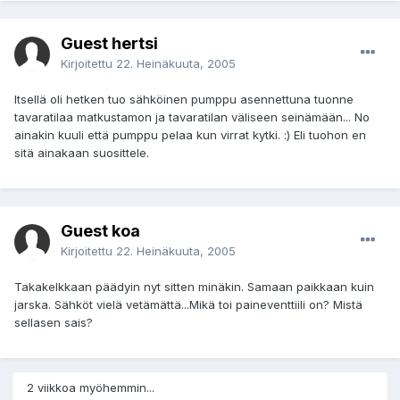
Guest hertsi
Kirjoitettu
22. Heinäkuuta, 2005
Itsellä oli hetken tuo sähköinen pumppu asennettuna tuonne
tavaratilaa matkustamon ja tavaratilan väliseen seinämään... No
ainakin kuuli että pumppu pelaa kun virrat kytki. :) Eli tuohon en
sitä ainakaan suosittele.
Guest koa
Kirjoitettu
22. Heinäkuuta, 2005
Takakelkkaan päädyin nyt sitten minäkin. Samaan paikkaan kuin
jarska. Sähköt vielä vetämättä...Mikä toi paineventtiili on? Mistä
sellasen sais?
2 viikkoa myöhemmin...