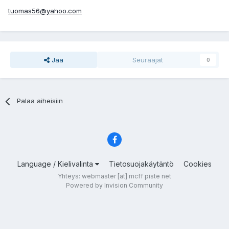
tuomas56@yahoo.com
Jaa
Seuraajat
0
Palaa aiheisiin
Language / Kielivalinta
Tietosuojakäytäntö
Cookies
Yhteys: webmaster [at] mcff piste net
Powered by Invision Community