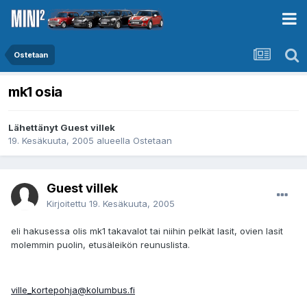
Ostetaan
mk1 osia
Lähettänyt Guest villek
19. Kesäkuuta, 2005
alueella
Ostetaan
Guest villek
Kirjoitettu
19. Kesäkuuta, 2005
eli hakusessa olis mk1 takavalot tai niihin pelkät lasit, ovien lasit
molemmin puolin, etusäleikön reunuslista.
ville_kortepohja@kolumbus.fi