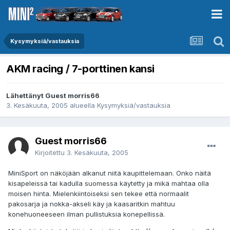
Kysymyksiä/vastauksia
AKM racing / 7-porttinen kansi
Lähettänyt Guest morris66
3. Kesäkuuta, 2005
alueella
Kysymyksiä/vastauksia
Guest morris66
Kirjoitettu
3. Kesäkuuta, 2005
MiniSport on näköjään alkanut niitä kaupittelemaan. Onko näitä
kisapeleissä tai kadulla suomessa käytetty ja mikä mahtaa olla
moisen hinta. Mielenkiintoiseksi sen tekee että normaalit
pakosarja ja nokka-akseli käy ja kaasaritkin mahtuu
konehuoneeseen ilman pullistuksia konepellissä.