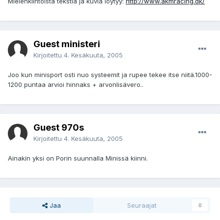
Mielenkiintoista tekstiä ja kuvia löytyy:
http://www.akmracing.dk/
Guest ministeri
Kirjoitettu
4. Kesäkuuta, 2005
Joo kun minisport osti nuo systeemit ja rupee tekee itse niitä.1000-
1200 puntaa arvioi hinnaks + arvonlisävero..
Guest 970s
Kirjoitettu
4. Kesäkuuta, 2005
Ainakin yksi on Porin suunnalla Minissä kiinni.
Jaa
Seuraajat
0