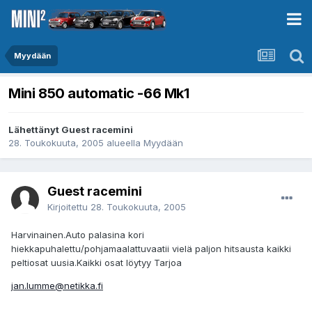
Myydään
Mini 850 automatic -66 Mk1
Lähettänyt Guest racemini
28. Toukokuuta, 2005
alueella
Myydään
Guest racemini
Kirjoitettu
28. Toukokuuta, 2005
Harvinainen.Auto palasina kori
hiekkapuhalettu/pohjamaalattuvaatii vielä paljon hitsausta kaikki
peltiosat uusia.Kaikki osat löytyy Tarjoa
jan.lumme@netikka.fi