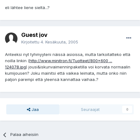
eli lähtee liene sieltä...?
Guest jov
Kirjoitettu
4. Kesäkuuta, 2005
Anteeksi nyt tyhmyyteni näissä asioissa, mutta tarkoitatteko että
noilla linkin (
http://www.minitron.fi/Tuotteet/800x600 ...
124078.jpg
) jousi&iskunvaimenninpaketilla voi korvata normaalin
kumijousen? Joku mainitsi että vaikea leimata, mutta onko niin
paljon parempi että yleensä kannattaa vaihaa..?
Jaa
Seuraajat
0
Palaa aiheisiin