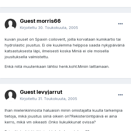
Guest morris66
Kirjoitettu
30. Toukokuuta, 2005
kuvan jouset on Spaxin coiloverit, joilla korvataan kumikartio tai
hydrolastic jousitus. Ei ole kuulemma helppoa saada nykypäivänä
katsastuksesta läpi, ilmeisesti koska Miniä ei ole moisella
jousituksella valmistettu.
Enkä niitä muutenkaan lähtisi henk.koht.Miniin laittamaan.
Guest levyjarrut
Kirjoitettu
31. Toukokuuta, 2005
Ihan mielenkiinnosta haluaisin minin omistajalta kuulla tarkempia
tietoja, mikä jousitus siinä oikein on?Rekisteröintipäivä ei aina
kerro, mikä vm oikeasti .Onko liukuikkunat ovissa?