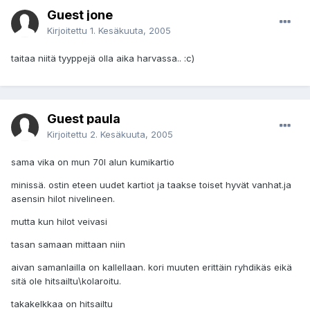
Guest jone
Kirjoitettu
1. Kesäkuuta, 2005
taitaa niitä tyyppejä olla aika harvassa.. :c)
Guest paula
Kirjoitettu
2. Kesäkuuta, 2005
sama vika on mun 70l alun kumikartio
minissä. ostin eteen uudet kartiot ja taakse toiset hyvät vanhat.ja
asensin hilot nivelineen.
mutta kun hilot veivasi
tasan samaan mittaan niin
aivan samanlailla on kallellaan. kori muuten erittäin ryhdikäs eikä
sitä ole hitsailtu\kolaroitu.
takakelkkaa on hitsailtu