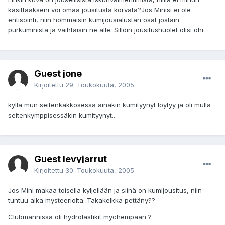
käsittääkseni voi omaa jousitusta korvata?Jos Minisi ei ole
entisöinti, niin hommaisin kumijousialustan osat jostain
purkuministä ja vaihtaisin ne alle. Silloin jousitushuolet olisi ohi.
Guest jone
Kirjoitettu
29. Toukokuuta, 2005
kyllä mun seitenkakkosessa ainakin kumityynyt löytyy ja oli mulla
seitenkymppisessäkin kumityynyt..
Guest levyjarrut
Kirjoitettu
30. Toukokuuta, 2005
Jos Mini makaa toisella kyljellään ja siinä on kumijousitus, niin
tuntuu aika mysteeriolta. Takakelkka pettäny??
Clubmannissa oli hydrolastikit myöhempään ?