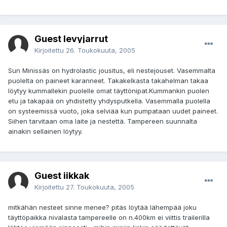
Guest levyjarrut
Kirjoitettu
26. Toukokuuta, 2005
Sun Minissäs on hydrolastic jousitus, eli nestejouset. Vasemmalta
puolelta on paineet karanneet. Takakelkasta takahelman takaa
löytyy kummallekin puolelle omat täyttönipat.Kummankin puolen
etu ja takapää on yhdistetty yhdysputkella. Vasemmalla puolella
on systeemissä vuoto, joka selviää kun pumpataan uudet paineet.
Siihen tarvitaan oma laite ja nestettä. Tampereen suunnalta
ainakin sellainen löytyy.
Guest iikkak
Kirjoitettu
27. Toukokuuta, 2005
mitkähän nesteet sinne menee? pitäs löytää lähempää joku
täyttöpaikka nivalasta tampereelle on n.400km ei viittis trailerilla