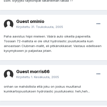
Esim. löytyykö täyttönipat takahelman takaa ??
Guest ominio
Kirjoitettu
31. Toukokuuta, 2005
Paha aavistus hiipii mieleen. Väärä auto oikeilla papereilla.
Tosiaan 72-mallista ei ole ollut hydrolastic jousituksella kuin
ainoastaan Clubman-mallit, eli pitkänokkaiset. Vastaus edelliseen
kysymykseen jo paljastaa jotain.
Guest morris66
Kirjoitettu
1. Kesäkuuta, 2005
onhan se mahdollista että joku on joskus muuttanut
kumikartiojousituksen hydrolastic jousitukseksi. heh,heh...