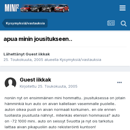
Kysymyksiä/vastauksia
apua minin jousitukseen..
Lähettänyt Guest iikkak
25. Toukokuuta, 2005
alueella
Kysymyksiä/vastauksia
Guest iikkak
Kirjoitettu
25. Toukokuuta, 2005
noniin nyt on ensimmäinen mini hommattu.. jousituksessa on jotain
hämminkiä kun auto on aivan kallellaan vasemmalle puolelle..
auton oikea puoli on aivan normaali korkuinen.. en ole ennen
tuollaista jousitusta nähnyt.. mitenkäs etenisin hommassa? auto
on -72 1000 mini.. auto on seissyt 5vuotta ja nyt ois tarkotus
laittaa aivan pikapuoliin auto rekisteröinti kuntoon!