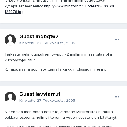
lähtee viemään sinneasti... mihin miniin linkin säädettävät
kynäjouset menee!!??
http://www.minitron.fi/Tuotteet/800x600 ...
124078.jpg
Guest mgbgt67
Kirjoitettu
27. Toukokuuta, 2005
Tarkasta vielä jousituksen tyyppi; 72 mallin minissä pitää olla
kumityynyjousitus.
Kynäjousisarja sopii sovittamalla kaikkiin classic mineihin.
Guest levyjarrut
Kirjoitettu
27. Toukokuuta, 2005
Siihen saa ihan omaa nestettä,varmaan Minitroniltakin, mutta
pakkasnesteen,sinolin eli tenun ja veden seosta olen käyttänyt.
Linkin kuva on jousellisista iskunvaimentimista, niillä ei minun