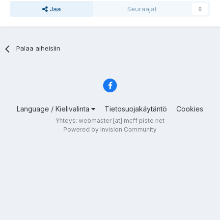
Jaa
Seuraajat
0
Palaa aiheisiin
Language / Kielivalinta
Tietosuojakäytäntö
Cookies
Yhteys: webmaster [at] mcff piste net
Powered by Invision Community