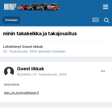
Ostetaan
minin takakelkka ja takajousitus
Lähettänyt Guest iikkak
23. Toukokuuta, 2005
alueella
Ostetaan
Guest iikkak
Kirjoitettu
23. Toukokuuta, 2005
tarjouksia
das_ist_tuning@jippii.fi