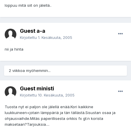
loppuu mitä siit on jälellä..
Guest a-a
Kirjoitettu
1. Kesäkuuta, 2005
nii ja hinta
2 viikkoa myöhemmin...
Guest ministi
Kirjoitettu
10. Kesäkuuta, 2005
Tuosta nyt ei paljon ole jälellä enää.Kori kaikkine
luukkuineen+jotain lämppäriä ja tän tällästä.Sisustan osaa ja
ohjausvaihde.Mitäs paperillisesta orkkis fx gt:n korista
maksetaan?Tarjouksia....