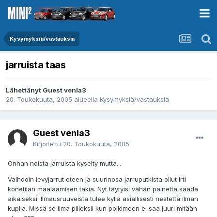
Kysymyksiä/vastauksia
jarruista taas
Lähettänyt Guest venla3
20. Toukokuuta, 2005
alueella
Kysymyksiä/vastauksia
Guest venla3
Kirjoitettu
20. Toukokuuta, 2005
Onhan noista jarruista kyselty mutta...
Vaihdoin levyjarrut eteen ja suurinosa jarruputkista ollut irti
konetilan maalaamisen takia. Nyt täytyisi vähän painetta saada
aikaiseksi. Ilmausruuveista tulee kyllä asiallisesti nestettä ilman
kuplia. Missä se ilma piileksii kun polkimeen ei saa juuri mitään