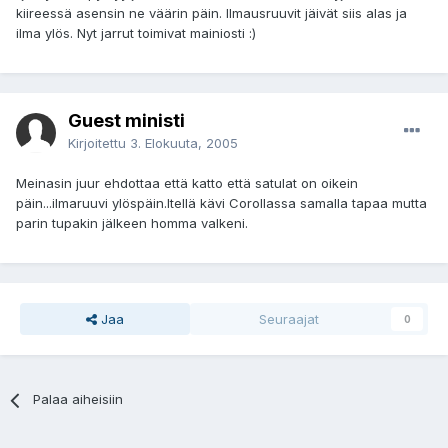
kiireessä asensin ne väärin päin. Ilmausruuvit jäivät siis alas ja
ilma ylös. Nyt jarrut toimivat mainiosti :)
Guest ministi
Kirjoitettu
3. Elokuuta, 2005
Meinasin juur ehdottaa että katto että satulat on oikein
päin...ilmaruuvi ylöspäin.Itellä kävi Corollassa samalla tapaa mutta
parin tupakin jälkeen homma valkeni.
Jaa
Seuraajat
0
Palaa aiheisiin