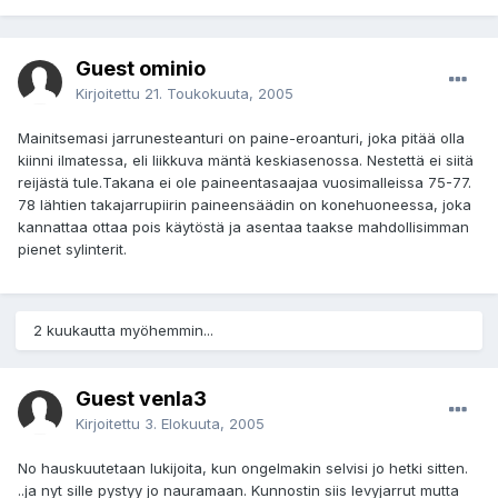
Guest ominio
Kirjoitettu
21. Toukokuuta, 2005
Mainitsemasi jarrunesteanturi on paine-eroanturi, joka pitää olla
kiinni ilmatessa, eli liikkuva mäntä keskiasenossa. Nestettä ei siitä
reijästä tule.Takana ei ole paineentasaajaa vuosimalleissa 75-77.
78 lähtien takajarrupiirin paineensäädin on konehuoneessa, joka
kannattaa ottaa pois käytöstä ja asentaa taakse mahdollisimman
pienet sylinterit.
2 kuukautta myöhemmin...
Guest venla3
Kirjoitettu
3. Elokuuta, 2005
No hauskuutetaan lukijoita, kun ongelmakin selvisi jo hetki sitten.
..ja nyt sille pystyy jo nauramaan. Kunnostin siis levyjarrut mutta