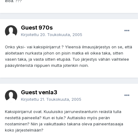
eloa. ???
Guest 970s
Kirjoitettu
20. Toukokuuta, 2005
Onko yksi- vai kaksipiirijarrut ? Yleensä ilmausjärjestys on se, että
aloitetaan nurkasta johon on pisin matka eli oikea taka, sitten
vasen taka, ja vasta sitten etupää. Tuo järjestys vähän vaihtelee
pääsylinteristä riippuen mutta jotenkin noin.
Guest venla3
Kirjoitettu
21. Toukokuuta, 2005
Kaksipiirijarrut ovat. Kuuluisiko jarrunesteanturin reiästä tulla
nestettä paineella? Kun ei tule.? Auttaisiko myös perän
nostaminen? Niin ja vaikuttaako takana oleva paineentasaaja
koko järjestelmään?