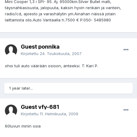
Mini Cooper 1,3 i SPI- 95. Aj. 95000km.Silver Bullet malli,
täysnahkasisusta, jalopuuta, kaksin hyvin renkain ja vantein,
radio/cd, ajoesto ja varashälytin ym.Ainahan näissä jotain
laittamista olis.Auto Vantaalla h.7500 € P:050- 5485980
Guest ponnika
Kirjoitettu
24. Toukokuuta, 2007
ohoi tuli auto väärään osioon, anteeksi. T: Kari P.
1 year later...
Guest vfy-681
Kirjoitettu
11. Helmikuuta, 2009
60luvun minin osia