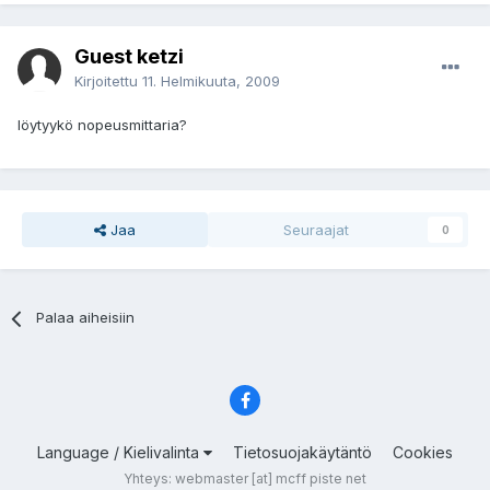
Guest ketzi
Kirjoitettu
11. Helmikuuta, 2009
löytyykö nopeusmittaria?
Jaa
Seuraajat
0
Palaa aiheisiin
Language / Kielivalinta
Tietosuojakäytäntö
Cookies
Yhteys: webmaster [at] mcff piste net