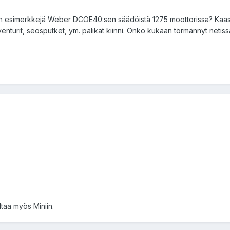
in esimerkkejä Weber DCOE40:sen säädöistä 1275 moottorissa? Kaasut
enturit, seosputket, ym. palikat kiinni. Onko kukaan törmännyt netissä m
ltaa myös Miniin.