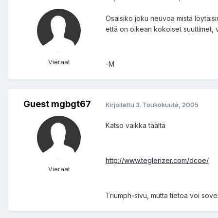
Osaisiko joku neuvoa mistä löytäis
että on oikean kokoiset suuttimet, v
Vieraat
-M
Guest mgbgt67
Kirjoitettu
3. Toukokuuta, 2005
Katso vaikka täältä
http://www.teglerizer.com/dcoe/
Vieraat
Triumph-sivu, mutta tietoa voi sove