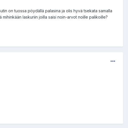
in on tuossa pöydällä palasina ja olis hyvä tsekata samalla
ihinkään laskuriin joilla saisi noin-arvot noille palikoille?