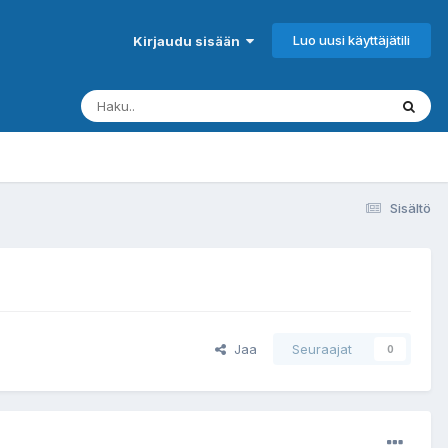
Luo uusi käyttäjätili
Kirjaudu sisään
Sisältö
Jaa
Seuraajat
0