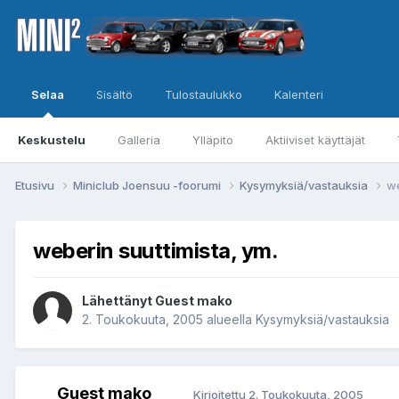
Selaa
Sisältö
Tulostaulukko
Kalenteri
Keskustelu
Galleria
Ylläpito
Aktiiviset käyttäjät
Etusivu
Miniclub Joensuu -foorumi
Kysymyksiä/vastauksia
we
weberin suuttimista, ym.
Lähettänyt Guest mako
2. Toukokuuta, 2005
alueella
Kysymyksiä/vastauksia
Guest mako
Kirjoitettu
2. Toukokuuta, 2005